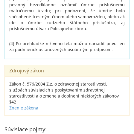
povinný bezodkladne oznámiť úmrtie príslušnému
matričnému úradu; pri podozrení, že úmrtie bolo
spôsobené trestným činom alebo samovraždou, alebo ak
ide o úmrtie cudzieho štátneho príslušníka, aj
príslušnému útvaru Policajného zboru.
(4) Po prehliadke mŕtveho tela možno nariadiť pitvu len
za podmienok ustanovených osobitným predpisom.
Zdrojový zákon
Zákon č. 576/2004 Z.z. o zdravotnej starostlivosti,
službách súvisiacich s poskytovaním zdravotnej
starostlivosti a o zmene a doplnení niektorých zákonov
§42
Znenie zákona
Súvisiace pojmy: