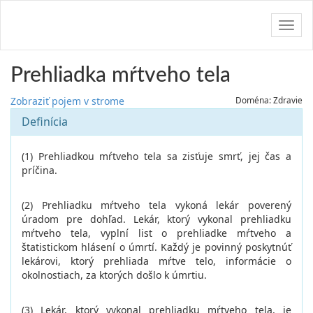
Navig
Prehliadka mŕtveho tela
Zobraziť pojem v strome
Doména: Zdravie
Definícia
(1) Prehliadkou mŕtveho tela sa zisťuje smrť, jej čas a
príčina.
(2) Prehliadku mŕtveho tela vykoná lekár poverený
úradom pre dohľad. Lekár, ktorý vykonal prehliadku
mŕtveho tela, vyplní list o prehliadke mŕtveho a
štatistickom hlásení o úmrtí. Každý je povinný poskytnúť
lekárovi, ktorý prehliada mŕtve telo, informácie o
okolnostiach, za ktorých došlo k úmrtiu.
(3) Lekár, ktorý vykonal prehliadku mŕtveho tela, je