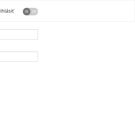
ihlásiť
SK
EN