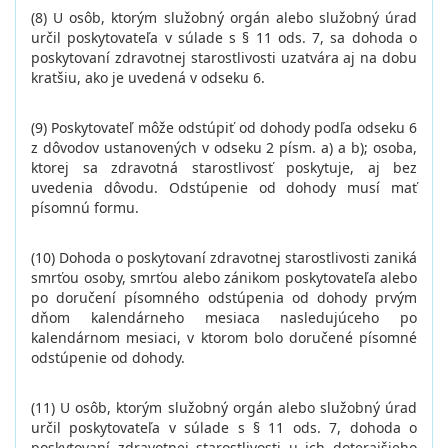
(8) U osôb, ktorým služobný orgán alebo služobný úrad
určil poskytovateľa v súlade s § 11 ods. 7, sa dohoda o
poskytovaní zdravotnej starostlivosti uzatvára aj na dobu
kratšiu, ako je uvedená v odseku 6.
(9) Poskytovateľ môže odstúpiť od dohody podľa odseku 6
z dôvodov ustanovených v odseku 2 písm. a) a b); osoba,
ktorej sa zdravotná starostlivosť poskytuje, aj bez
uvedenia dôvodu. Odstúpenie od dohody musí mať
písomnú formu.
(10) Dohoda o poskytovaní zdravotnej starostlivosti zaniká
smrťou osoby, smrťou alebo zánikom poskytovateľa alebo
po doručení písomného odstúpenia od dohody prvým
dňom kalendárneho mesiaca nasledujúceho po
kalendárnom mesiaci, v ktorom bolo doručené písomné
odstúpenie od dohody.
(11) U osôb, ktorým služobný orgán alebo služobný úrad
určil poskytovateľa v súlade s § 11 ods. 7, dohoda o
poskytovaní zdravotnej starostlivosti u ich doterajšieho