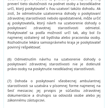
preverí tieto skutočnosti na podnet osoby a bezodkladne
určí, ktorý poskytovateľ s ňou uzatvorí takúto dohodu. Ak
zistí, že odmietnutie uzatvorenia dohody o poskytovaní
zdravotnej starostlivosti nebolo opodstatnené, môže určiť
aj poskytovateľa, ktorý návrh na uzatvorenie dohody o
poskytovaní zdravotnej starostlivosti odmietol.
Poskytovateľ sa podľa možností určí tak, aby bol čo
najmenej vzdialený od bydliska alebo pracoviska osoby.
Rozhodnutie lekára samosprávneho kraja je poskytovateľ
povinný rešpektovať.
(6) Odmietnutím návrhu na uzatvorenie dohody o
poskytovaní zdravotnej starostlivosti nie je dotknuté
právo osoby na poskytnutie neodkladnej starostlivosti.
(7) Dohoda o poskytovaní všeobecnej ambulantnej
starostlivosti sa uzatvára v písomnej forme najmenej na
šesť mesiacov; jej prvopis je súčasťou zdravotnej
dokumentácie a druhopis sa odovzdá osobe alebo jej
zákonnému zástupcovi.