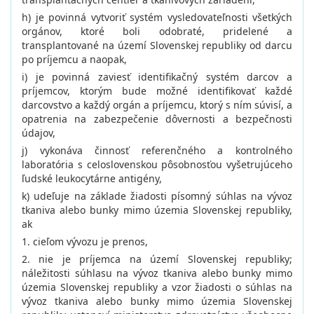
h) je povinná vytvoriť systém vysledovateľnosti všetkých
orgánov, ktoré boli odobraté, pridelené a
transplantované na území Slovenskej republiky od darcu
po príjemcu a naopak,
i) je povinná zaviesť identifikačný systém darcov a
príjemcov, ktorým bude možné identifikovať každé
darcovstvo a každý orgán a príjemcu, ktorý s ním súvisí, a
opatrenia na zabezpečenie dôvernosti a bezpečnosti
údajov,
j) vykonáva činnosť referenčného a kontrolného
laboratória s celoslovenskou pôsobnosťou vyšetrujúceho
ľudské leukocytárne antigény,
k) udeľuje na základe žiadosti písomný súhlas na vývoz
tkaniva alebo bunky mimo územia Slovenskej republiky,
ak
1. cieľom vývozu je prenos,
2. nie je príjemca na území Slovenskej republiky;
náležitosti súhlasu na vývoz tkaniva alebo bunky mimo
územia Slovenskej republiky a vzor žiadosti o súhlas na
vývoz tkaniva alebo bunky mimo územia Slovenskej