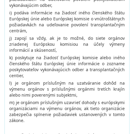
vykonávajúcim odber,
i) podáva informácie na žiadosť iného členského štátu
Európskej únie alebo Európskej komisie o vnútroštátnych
požiadavkách na udeľovanie povolení transplantačným
centrám,
j) zapojí sa vždy, ak je to možné, do siete orgánov
zriadenej Európskou komisiou na účely výmeny
informácií a skúseností,
k) poskytuje na žiadosť Európskej komisie alebo iného
členského štátu Európskej únie informácie o zozname
poskytovateľov vykonávajúcich odber a transplantačných
centier,
l) je orgánom príslušným na uzatváranie dohôd na
výmenu orgánov s príslušnými orgánmi tretích krajín
alebo nimi poverenými subjektmi,
m) je orgánom príslušným uzavrieť dohody s európskymi
organizáciami na výmenu orgánov, ak tieto organizácie
zabezpečia splnenie požiadaviek ustanovených v tomto
zákone.