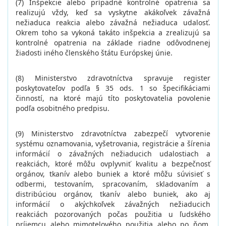
(7) Inšpekcie alebo prípadné kontrolné opatrenia sa
realizujú vždy, keď sa vyskytne akákoľvek závažná
nežiaduca reakcia alebo závažná nežiaduca udalosť.
Okrem toho sa vykoná takáto inšpekcia a zrealizujú sa
kontrolné opatrenia na základe riadne odôvodnenej
žiadosti iného členského štátu Európskej únie.
(8) Ministerstvo zdravotníctva spravuje register
poskytovateľov podľa § 35 ods. 1 so špecifikáciami
činností, na ktoré majú títo poskytovatelia povolenie
podľa osobitného predpisu.
(9) Ministerstvo zdravotníctva zabezpečí vytvorenie
systému oznamovania, vyšetrovania, registrácie a šírenia
informácií o závažných nežiaducich udalostiach a
reakciách, ktoré môžu ovplyvniť kvalitu a bezpečnosť
orgánov, tkanív alebo buniek a ktoré môžu súvisieť s
odbermi, testovaním, spracovaním, skladovaním a
distribúciou orgánov, tkanív alebo buniek, ako aj
informácií o akýchkoľvek závažných nežiaducich
reakciách pozorovaných počas použitia u ľudského
príjemcu alebo mimotelového použitia alebo po ňom,