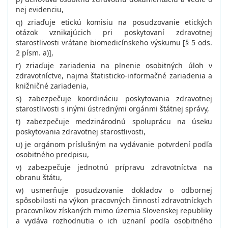
nej evidenciu,
q) zriaďuje etickú komisiu na posudzovanie etických
otázok vznikajúcich pri poskytovaní zdravotnej
starostlivosti vrátane biomedicínskeho výskumu [§ 5 ods.
2 písm. a)],
r) zriaďuje zariadenia na plnenie osobitných úloh v
zdravotníctve, najmä štatisticko-informačné zariadenia a
knižničné zariadenia,
s) zabezpečuje koordináciu poskytovania zdravotnej
starostlivosti s inými ústrednými orgánmi štátnej správy,
t) zabezpečuje medzinárodnú spoluprácu na úseku
poskytovania zdravotnej starostlivosti,
u) je orgánom príslušným na vydávanie potvrdení podľa
osobitného predpisu,
v) zabezpečuje jednotnú prípravu zdravotníctva na
obranu štátu,
w) usmerňuje posudzovanie dokladov o odbornej
spôsobilosti na výkon pracovných činností zdravotníckych
pracovníkov získaných mimo územia Slovenskej republiky
a vydáva rozhodnutia o ich uznaní podľa osobitného