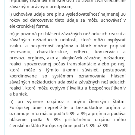
republiky ustanoví ministerstvo zdravotníctva všeobecne
záväzným právnym predpisom,
l) uchováva údaje pre plnú vysledovateľnosť najmenej 30
rokov od darcovstva; tieto údaje sa môžu uchovávať v
elektronickej forme,
m) je povinná pri hlásení závažných nežiaducich reakcií a
závažných nežiaducich udalostí, ktoré môžu ovplyvniť
kvalitu a bezpečnosť orgánov a ktoré možno pripísať
testovaniu, charakteristike, odberu, konzervácii a
prevozu orgánov, ako aj akejkoľvek závažnej nežiaducej
reakcii spozorovanej počas transplantácie alebo po nej,
ktorá môže s týmito úkonmi súvisieť, postupovať
koordinovane so systémom oznamovania hlásení
závažných nežiaducich udalostí a závažných nežiaducich
reakcií, ktoré môžu ovplyvniť kvalitu a bezpečnosť tkanív
a buniek.
n) pri výmene orgánov s inými členskými štátmi
Európskej únie nepretržite a bezodkladne prijíma a
oznamuje informáciu podľa § 39i a 39j a prijíma a podáva
hlásenie podľa § 39k príslušnému orgánu iného
členského štátu Európskej únie podľa § 39i až 39l.