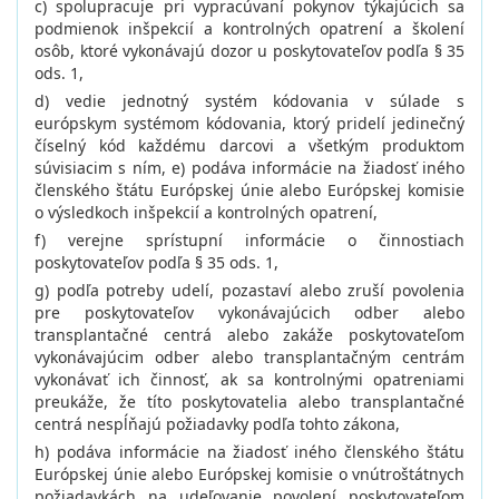
c) spolupracuje pri vypracúvaní pokynov týkajúcich sa
podmienok inšpekcií a kontrolných opatrení a školení
osôb, ktoré vykonávajú dozor u poskytovateľov podľa § 35
ods. 1,
d) vedie jednotný systém kódovania v súlade s
európskym systémom kódovania, ktorý pridelí jedinečný
číselný kód každému darcovi a všetkým produktom
súvisiacim s ním, e) podáva informácie na žiadosť iného
členského štátu Európskej únie alebo Európskej komisie
o výsledkoch inšpekcií a kontrolných opatrení,
f) verejne sprístupní informácie o činnostiach
poskytovateľov podľa § 35 ods. 1,
g) podľa potreby udelí, pozastaví alebo zruší povolenia
pre poskytovateľov vykonávajúcich odber alebo
transplantačné centrá alebo zakáže poskytovateľom
vykonávajúcim odber alebo transplantačným centrám
vykonávať ich činnosť, ak sa kontrolnými opatreniami
preukáže, že títo poskytovatelia alebo transplantačné
centrá nespĺňajú požiadavky podľa tohto zákona,
h) podáva informácie na žiadosť iného členského štátu
Európskej únie alebo Európskej komisie o vnútroštátnych
požiadavkách na udeľovanie povolení poskytovateľom