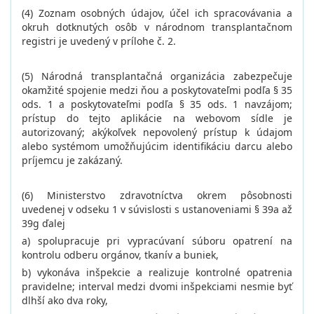
(4) Zoznam osobných údajov, účel ich spracovávania a
okruh dotknutých osôb v národnom transplantačnom
registri je uvedený v prílohe č. 2.
(5) Národná transplantačná organizácia zabezpečuje
okamžité spojenie medzi ňou a poskytovateľmi podľa § 35
ods. 1 a poskytovateľmi podľa § 35 ods. 1 navzájom;
prístup do tejto aplikácie na webovom sídle je
autorizovaný; akýkoľvek nepovolený prístup k údajom
alebo systémom umožňujúcim identifikáciu darcu alebo
príjemcu je zakázaný.
(6) Ministerstvo zdravotníctva okrem pôsobnosti
uvedenej v odseku 1 v súvislosti s ustanoveniami § 39a až
39g ďalej
a) spolupracuje pri vypracúvaní súboru opatrení na
kontrolu odberu orgánov, tkanív a buniek,
b) vykonáva inšpekcie a realizuje kontrolné opatrenia
pravidelne; interval medzi dvomi inšpekciami nesmie byť
dlhší ako dva roky,