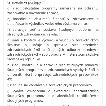
terapeutické postupy,
d) riadi celoštátne programy zamerané na ochranu,
zachovanie a navrátenie zdravia,
e) koordinuje výskumnú činnosť v zdravotníctve a
uplatňovanie výsledkov vedeckého výskumu v praxi,
f) spravuje sieť a sústavu študijných odborov na
stredných zdravotníckych školách,
g) riadi a kontroluje výchovu a výučbu v zdravotníckom
školstve a určuje a spravuje sieť stredných
zdravotníckych škôl a študijných odborov stredných
zdravotníckych škôl v spolupráci s Ministerstvom školstva
Slovenskej republiky,
h) riadi, kontroluje a spravuje sieť študijných odborov,
študijných programov a zdravotníckych vysokých škôl a
univerzít, ktoré pripravujú zdravotníckych pracovníkov,
49)
i) riadi ďalšie vzdelávanie zdravotníckych pracovníkov,
j) vydáva osvedčenia o akreditácii špecializačných
študijných programov a o akreditácii certifikačných
študijných programov,