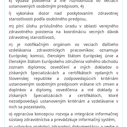
k) vydáva povolenia a iné rozhodnutia vo veciach
ustanovených osobitným predpisom, 4)
l) vykonáva dozor nad poskytovaním zdravotnej
starostlivosti podľa osobitného predpisu,
m) plní úlohu príslušného úradu v oblasti verejného
zdravotného poistenia na koordináciu vecných dávok
zdravotnej starostlivosti,
n) je notifikačným orgánom vo veciach ďalšieho
vzdelávania zdravotníckych pracovníkov; oznamuje
Európskej komisii, členským štátom Európskej únie a
členským štátom Európskeho združenia voľného obchodu
zoznam diplomov, osvedčení a iných dokladov o
získaných špecializáciách a certifikátoch vydaných v
Slovenskej republike a zodpovedajúcich kritériám
ustanoveným osobitným predpisom vrátane ich zmien a
doplnkov a diplomy, osvedčenia a iné doklady o
získaných špecializáciách a certifikátoch, ktoré
nezodpovedajú ustanoveným kritériám a vzdelávanie v
nich sa pozastavilo,
o) vypracúva koncepciu rozvoja a integrácie informačnej
sústavy zdravotníctva a prevádzkuje informačný systém,
p) uchováva osobitnú zdravotnú dokumentáciu a vedie o