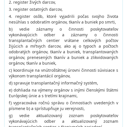
2. register živých darcov,
3. register ostatných darcov,
4. register osôb, ktoré vyjadrili počas svojho života
nesúhlas s odobratím orgánov, tkanív a buniek po smrti,
b) vedie záznamy o činnosti poskytovateľov
vykonávajúcich odber a záznamy o činnosti
transplantačných centier vrátane celkových počtov
žijúcich a mŕtvych darcov, ako aj o typoch a počtoch
odobratých orgánov, tkanív a buniek, transplantovaných
orgánov, prenesených tkanív a buniek a zlikvidovaných
orgánov, tkanív a buniek,
c) koordinuje na vnútroštátnej úrovni činnosti súvisiace s
výkonom transplantácií orgánov,
d) spravuje transplantačný informačný systém,
e) dohliada na výmeny orgánov s inými členskými štátmi
Európskej únie a s tretími krajinami,
f) vypracováva ročnú správu o činnostiach uvedených v
písmene b) a sprístupňuje ju verejnosti,
g) vedie aktualizovaný zoznam poskytovateľov
vykonávajúcich odber a aktualizovaný zoznam
transplantačných centier a tkanivových zariadení,