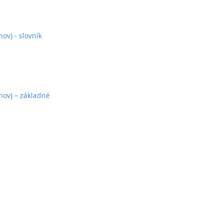
ov) - slovník
nov) – základné