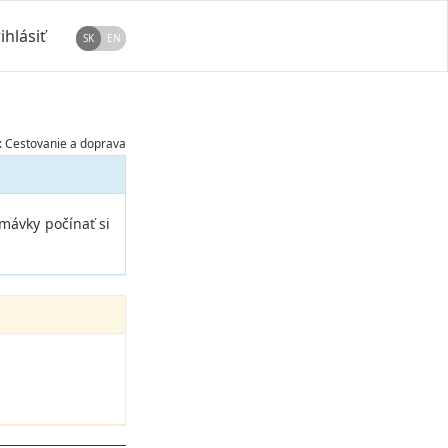
ihlásiť
SK
EN
 Cestovanie a doprava
mávky počínať si