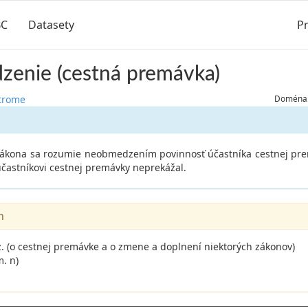
BC
Datasety
Pr
enie (cestná premávka)
strome
Doména:
zákona sa rozumie neobmedzením povinnosť účastníka cestnej pre
účastníkovi cestnej premávky neprekážal.
n
z. (o cestnej premávke a o zmene a doplnení niektorých zákonov)
m. n)