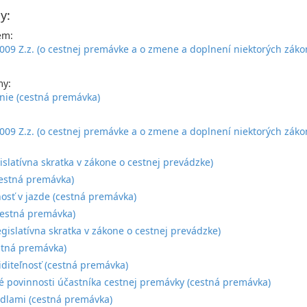
y:
em:
009 Z.z. (o cestnej premávke a o zmene a doplnení niektorých zákon
my:
ie (cestná premávka)
:
009 Z.z. (o cestnej premávke a o zmene a doplnení niektorých záko
gislatívna skratka v zákone o cestnej prevádzke)
cestná premávka)
osť v jazde (cestná premávka)
estná premávka)
legislatívna skratka v zákone o cestnej prevádzke)
stná premávka)
iditeľnosť (cestná premávka)
 povinnosti účastníka cestnej premávky (cestná premávka)
idlami (cestná premávka)