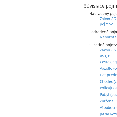
Súvisiace pojm
Nadradený poj
Zákon 8/2
pojmov
Podradené poj
Neohrozen
Susedné pojmy
Zákon 8/2
údaje
Cesta (le
Vozidlo (
Dať predn
Chodec (c
Policajt (
Pobyt (ce
Znížená v
Všeobecné
Jazda voz