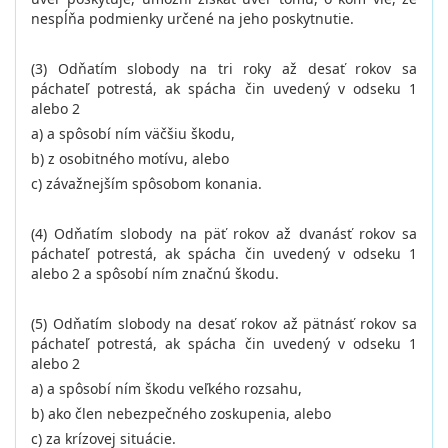
nespĺňa podmienky určené na jeho poskytnutie.
(3) Odňatím slobody na tri roky až desať rokov sa
páchateľ potrestá, ak spácha čin uvedený v odseku 1
alebo 2
a) a spôsobí ním väčšiu škodu,
b) z osobitného motívu, alebo
c) závažnejším spôsobom konania.
(4) Odňatím slobody na päť rokov až dvanásť rokov sa
páchateľ potrestá, ak spácha čin uvedený v odseku 1
alebo 2 a spôsobí ním značnú škodu.
(5) Odňatím slobody na desať rokov až pätnásť rokov sa
páchateľ potrestá, ak spácha čin uvedený v odseku 1
alebo 2
a) a spôsobí ním škodu veľkého rozsahu,
b) ako člen nebezpečného zoskupenia, alebo
c) za krízovej situácie.