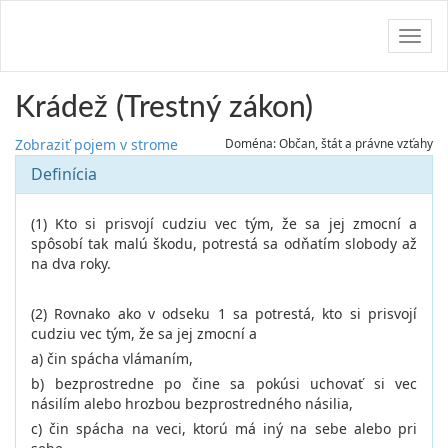
Navig
Krádež (Trestný zákon)
Zobraziť pojem v strome
Doména: Občan, štát a právne vzťahy
Definícia
(1) Kto si prisvojí cudziu vec tým, že sa jej zmocní a
spôsobí tak malú škodu, potrestá sa odňatím slobody až
na dva roky.
(2) Rovnako ako v odseku 1 sa potrestá, kto si prisvojí
cudziu vec tým, že sa jej zmocní a
a) čin spácha vlámaním,
b) bezprostredne po čine sa pokúsi uchovať si vec
násilím alebo hrozbou bezprostredného násilia,
c) čin spácha na veci, ktorú má iný na sebe alebo pri