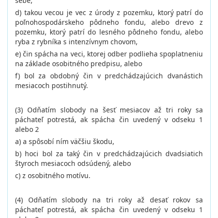
sebe,
d) takou vecou je vec z úrody z pozemku, ktorý patrí do
poľnohospodárskeho pôdneho fondu, alebo drevo z
pozemku, ktorý patrí do lesného pôdneho fondu, alebo
ryba z rybníka s intenzívnym chovom,
e) čin spácha na veci, ktorej odber podlieha spoplatneniu
na základe osobitného predpisu, alebo
f) bol za obdobný čin v predchádzajúcich dvanástich
mesiacoch postihnutý.
(3) Odňatím slobody na šesť mesiacov až tri roky sa
páchateľ potrestá, ak spácha čin uvedený v odseku 1
alebo 2
a) a spôsobí ním väčšiu škodu,
b) hoci bol za taký čin v predchádzajúcich dvadsiatich
štyroch mesiacoch odsúdený, alebo
c) z osobitného motívu.
(4) Odňatím slobody na tri roky až desať rokov sa
páchateľ potrestá, ak spácha čin uvedený v odseku 1