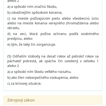
alebo 2
a) a spôsobí ním značnú škodu,
b) závažnejším spôsobom konania,
c) na mieste požívajúcom pietu alebo všeobecnú úctu
alebo na mieste konania verejného zhromaždenia alebo
obradu,
d) na veci, ktorá požíva ochranu podľa osobitného
predpisu, alebo
e) tým, že taký čin zorganizuje.
(5) Odňatím slobody na desať rokov až pätnásť rokov sa
páchateľ potrestá, ak spácha čin uvedený v odseku 1
alebo 2
a) a spôsobí ním škodu veľkého rozsahu,
b) ako člen nebezpečného zoskupenia, alebo
c) za krízovej situácie.
Zdrojový zákon