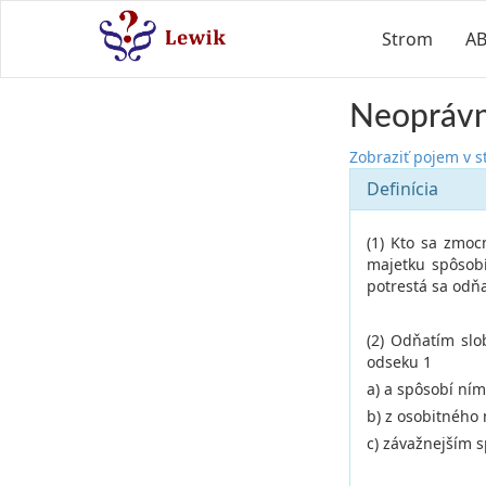
Strom
A
Neoprávne
Zobraziť pojem v 
Definícia
(1) Kto sa zmoc
majetku spôsob
potrestá sa odňa
(2) Odňatím slo
odseku 1
a) a spôsobí ním
b) z osobitného 
c) závažnejším 