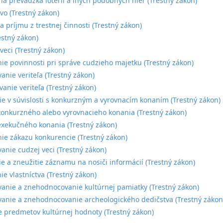
á prevádzka lotérií a iných podobných hier (Trestný zákon)
tvo (Trestný zákon)
a príjmu z trestnej činnosti (Trestný zákon)
estný zákon)
veci (Trestný zákon)
ie povinnosti pri správe cudzieho majetku (Trestný zákon)
anie veriteľa (Trestný zákon)
anie veriteľa (Trestný zákon)
e v súvislosti s konkurzným a vyrovnacím konaním (Trestný zákon)
onkurzného alebo vyrovnacieho konania (Trestný zákon)
xekučného konania (Trestný zákon)
ie zákazu konkurencie (Trestný zákon)
anie cudzej veci (Trestný zákon)
e a zneužitie záznamu na nosiči informácií (Trestný zákon)
ie vlastníctva (Trestný zákon)
anie a znehodnocovanie kultúrnej pamiatky (Trestný zákon)
anie a znehodnocovanie archeologického dedičstva (Trestný zákon
e predmetov kultúrnej hodnoty (Trestný zákon)