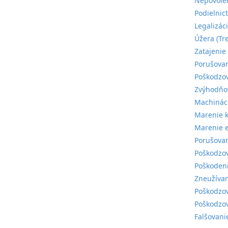
Nepovolen
Podielnic
Legalizáci
Úžera (Tr
Zatajenie 
Porušovan
Poškodzov
Zvýhodňov
Machináci
Marenie k
Marenie e
Porušovan
Poškodzov
Poškodeni
Zneužívan
Poškodzov
Poškodzov
Falšovani