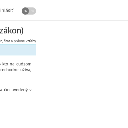
ihlásiť
SK
EN
zákon)
, štát a právne vzťahy
bo kto na cudzom
rechodne užíva,
ha čin uvedený v