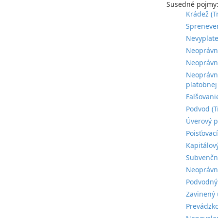
Susedné pojmy
Krádež (T
Sprenever
Nevyplate
Neoprávne
Neoprávne
Neoprávne
platobnej
Falšovani
Podvod (T
Úverový p
Poisťovac
Kapitálov
Subvenčný
Neoprávne
Podvodný 
Zavinený 
Prevádzko