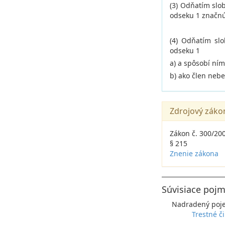
(3) Odňatím slo
odseku 1 značnú
(4) Odňatím sl
odseku 1
a) a spôsobí ní
b) ako člen neb
Zdrojový záko
Zákon č. 300/200
§ 215
Znenie zákona
Súvisiace pojm
Nadradený poj
Trestné č