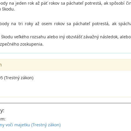
body na jeden rok až päť rokov sa páchateľ potrestá, ak spôsobí 
 škodu.
obody na tri roky až osem rokov sa páchateľ potrestá, ak spách
m škodu veľkého rozsahu alebo iný obzvlášť závažný následok, alebo
ezpečného zoskupenia.
n
5 (Trestný zákon)
y:
em:
iny voči majetku (Trestný zákon)