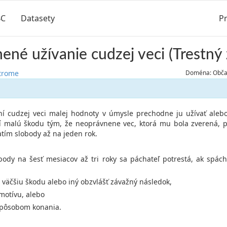
BC
Datasety
Pr
né užívanie cudzej veci (Trestný 
strome
Doména: Občan
ní cudzej veci malej hodnoty v úmysle prechodne ju užívať ale
í malú škodu tým, že neoprávnene vec, ktorá mu bola zverená, p
tím slobody až na jeden rok.
body na šesť mesiacov až tri roky sa páchateľ potrestá, ak spác
 väčšiu škodu alebo iný obzvlášť závažný následok,
motívu, alebo
spôsobom konania.