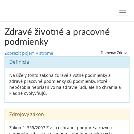
Navig
Zdravé životné a pracovné
podmienky
Zobraziť pojem v strome
Doména: Zdravie
Definícia
Na účely tohto zákona zdravé životné podmienky a
zdravé pracovné podmienky sú podmienky, ktoré
nepôsobia nepriaznivo na zdravie ľudí, ale ho chránia a
kladne ovplyvňujú.
Zdrojový zákon
Zákon č. 355/2007 Z.z. o ochrane, podpore a rozvoji
verejného zdravia a o zmene a doplnení niektorých