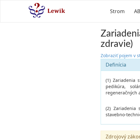
Strom
A
Zariadenia
zdravie)
Zobraziť pojem v 
Definícia
(1) Zariadenia 
pedikúra, sol
regeneračných a
(2) Zariadenia 
stavebno-technic
Zdrojový záko