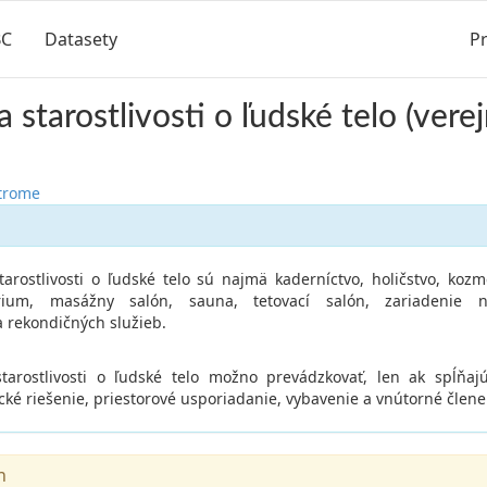
BC
Datasety
Pr
 starostlivosti o ľudské telo (vere
strome
starostlivosti o ľudské telo sú najmä kaderníctvo, holičstvo, kozm
árium, masážny salón, sauna, tetovací salón, zariadenie n
 rekondičných služieb.
starostlivosti o ľudské telo možno prevádzkovať, len ak spĺňa
ké riešenie, priestorové usporiadanie, vybavenie a vnútorné člene
n