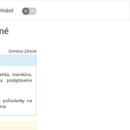
ihlásiť
SK
EN
jné
Doména: Zdravie
etika, manikúra,
a poskytovanie
jú požiadavky na
nie.