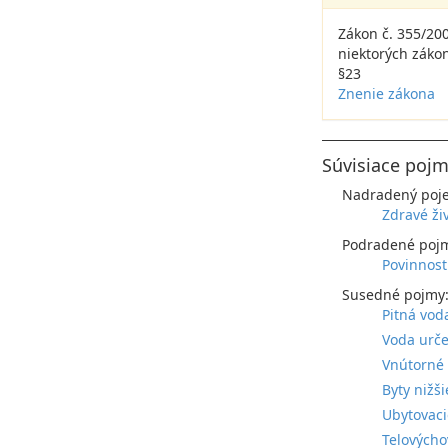
Zákon č. 355/200
niektorých záko
§23
Znenie zákona
Súvisiace pojm
Nadradený poj
Zdravé ži
Podradené poj
Povinnosti
Susedné pojmy
Pitná vod
Voda urče
Vnútorné 
Byty nižš
Ubytovaci
Telovýcho