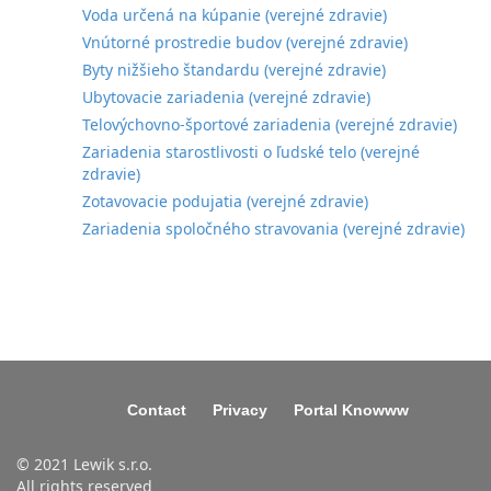
Voda určená na kúpanie (verejné zdravie)
Vnútorné prostredie budov (verejné zdravie)
Byty nižšieho štandardu (verejné zdravie)
Ubytovacie zariadenia (verejné zdravie)
Telovýchovno-športové zariadenia (verejné zdravie)
Zariadenia starostlivosti o ľudské telo (verejné
zdravie)
Zotavovacie podujatia (verejné zdravie)
Zariadenia spoločného stravovania (verejné zdravie)
Contact
Privacy
Portal Knowww
© 2021 Lewik s.r.o.
All rights reserved