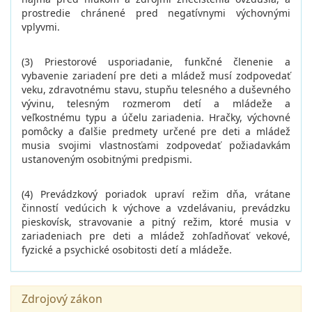
prostredie chránené pred negatívnymi výchovnými
vplyvmi.
(3) Priestorové usporiadanie, funkčné členenie a
vybavenie zariadení pre deti a mládež musí zodpovedať
veku, zdravotnému stavu, stupňu telesného a duševného
vývinu, telesným rozmerom detí a mládeže a
veľkostnému typu a účelu zariadenia. Hračky, výchovné
pomôcky a ďalšie predmety určené pre deti a mládež
musia svojimi vlastnosťami zodpovedať požiadavkám
ustanoveným osobitnými predpismi.
(4) Prevádzkový poriadok upraví režim dňa, vrátane
činností vedúcich k výchove a vzdelávaniu, prevádzku
pieskovísk, stravovanie a pitný režim, ktoré musia v
zariadeniach pre deti a mládež zohľadňovať vekové,
fyzické a psychické osobitosti detí a mládeže.
Zdrojový zákon