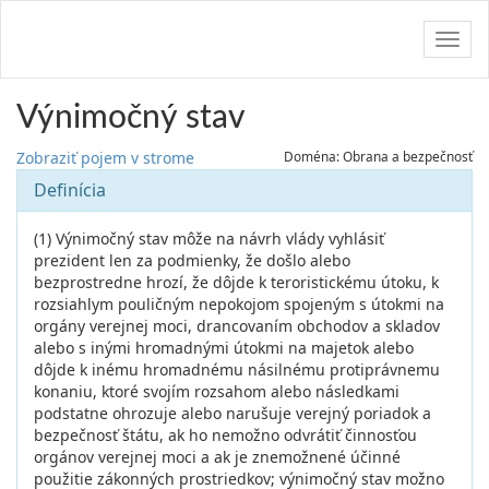
Navig
Výnimočný stav
Zobraziť pojem v strome
Doména: Obrana a bezpečnosť
Definícia
(1) Výnimočný stav môže na návrh vlády vyhlásiť
prezident len za podmienky, že došlo alebo
bezprostredne hrozí, že dôjde k teroristickému útoku, k
rozsiahlym pouličným nepokojom spojeným s útokmi na
orgány verejnej moci, drancovaním obchodov a skladov
alebo s inými hromadnými útokmi na majetok alebo
dôjde k inému hromadnému násilnému protiprávnemu
konaniu, ktoré svojím rozsahom alebo následkami
podstatne ohrozuje alebo narušuje verejný poriadok a
bezpečnosť štátu, ak ho nemožno odvrátiť činnosťou
orgánov verejnej moci a ak je znemožnené účinné
použitie zákonných prostriedkov; výnimočný stav možno