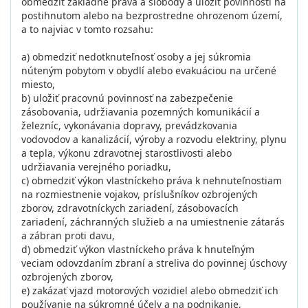
obmedziť základné práva a slobody a uložiť povinnosti na
postihnutom alebo na bezprostredne ohrozenom území,
a to najviac v tomto rozsahu:
a) obmedziť nedotknuteľnosť osoby a jej súkromia
núteným pobytom v obydlí alebo evakuáciou na určené
miesto,
b) uložiť pracovnú povinnosť na zabezpečenie
zásobovania, udržiavania pozemných komunikácií a
železníc, vykonávania dopravy, prevádzkovania
vodovodov a kanalizácií, výroby a rozvodu elektriny, plynu
a tepla, výkonu zdravotnej starostlivosti alebo
udržiavania verejného poriadku,
c) obmedziť výkon vlastníckeho práva k nehnuteľnostiam
na rozmiestnenie vojakov, príslušníkov ozbrojených
zborov, zdravotníckych zariadení, zásobovacích
zariadení, záchranných služieb a na umiestnenie zátarás
a zábran proti davu,
d) obmedziť výkon vlastníckeho práva k hnuteľným
veciam odovzdaním zbraní a streliva do povinnej úschovy
ozbrojených zborov,
e) zakázať vjazd motorových vozidiel alebo obmedziť ich
používanie na súkromné účely a na podnikanie,