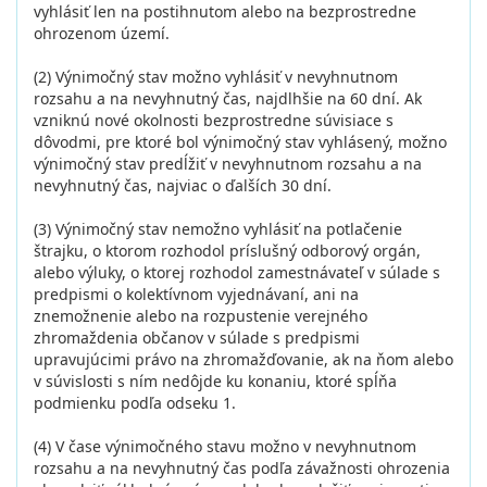
vyhlásiť len na postihnutom alebo na bezprostredne
ohrozenom území.
(2) Výnimočný stav možno vyhlásiť v nevyhnutnom
rozsahu a na nevyhnutný čas, najdlhšie na 60 dní. Ak
vzniknú nové okolnosti bezprostredne súvisiace s
dôvodmi, pre ktoré bol výnimočný stav vyhlásený, možno
výnimočný stav predĺžiť v nevyhnutnom rozsahu a na
nevyhnutný čas, najviac o ďalších 30 dní.
(3) Výnimočný stav nemožno vyhlásiť na potlačenie
štrajku, o ktorom rozhodol príslušný odborový orgán,
alebo výluky, o ktorej rozhodol zamestnávateľ v súlade s
predpismi o kolektívnom vyjednávaní, ani na
znemožnenie alebo na rozpustenie verejného
zhromaždenia občanov v súlade s predpismi
upravujúcimi právo na zhromažďovanie, ak na ňom alebo
v súvislosti s ním nedôjde ku konaniu, ktoré spĺňa
podmienku podľa odseku 1.
(4) V čase výnimočného stavu možno v nevyhnutnom
rozsahu a na nevyhnutný čas podľa závažnosti ohrozenia