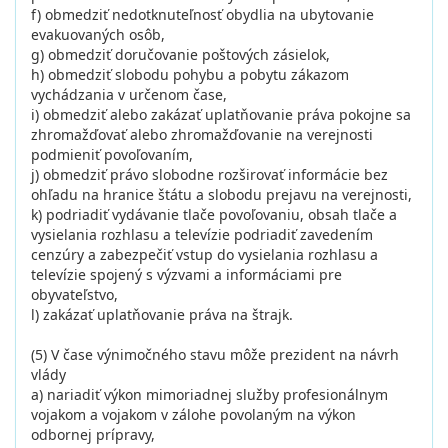
f) obmedziť nedotknuteľnosť obydlia na ubytovanie
evakuovaných osôb,
g) obmedziť doručovanie poštových zásielok,
h) obmedziť slobodu pohybu a pobytu zákazom
vychádzania v určenom čase,
i) obmedziť alebo zakázať uplatňovanie práva pokojne sa
zhromažďovať alebo zhromažďovanie na verejnosti
podmieniť povoľovaním,
j) obmedziť právo slobodne rozširovať informácie bez
ohľadu na hranice štátu a slobodu prejavu na verejnosti,
k) podriadiť vydávanie tlače povoľovaniu, obsah tlače a
vysielania rozhlasu a televízie podriadiť zavedením
cenzúry a zabezpečiť vstup do vysielania rozhlasu a
televízie spojený s výzvami a informáciami pre
obyvateľstvo,
l) zakázať uplatňovanie práva na štrajk.
(5) V čase výnimočného stavu môže prezident na návrh
vlády
a) nariadiť výkon mimoriadnej služby profesionálnym
vojakom a vojakom v zálohe povolaným na výkon
odbornej prípravy,