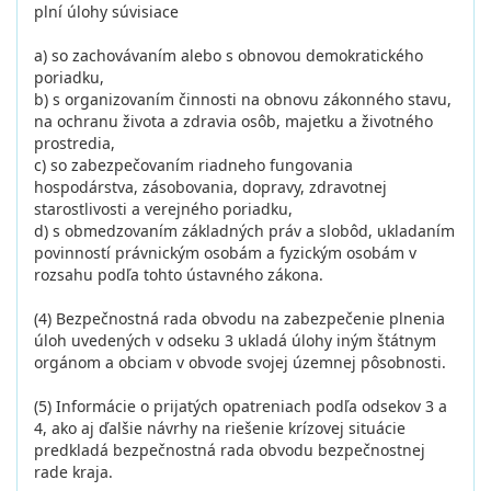
plní úlohy súvisiace
a) so zachovávaním alebo s obnovou demokratického
poriadku,
b) s organizovaním činnosti na obnovu zákonného stavu,
na ochranu života a zdravia osôb, majetku a životného
prostredia,
c) so zabezpečovaním riadneho fungovania
hospodárstva, zásobovania, dopravy, zdravotnej
starostlivosti a verejného poriadku,
d) s obmedzovaním základných práv a slobôd, ukladaním
povinností právnickým osobám a fyzickým osobám v
rozsahu podľa tohto ústavného zákona.
(4) Bezpečnostná rada obvodu na zabezpečenie plnenia
úloh uvedených v odseku 3 ukladá úlohy iným štátnym
orgánom a obciam v obvode svojej územnej pôsobnosti.
(5) Informácie o prijatých opatreniach podľa odsekov 3 a
4, ako aj ďalšie návrhy na riešenie krízovej situácie
predkladá bezpečnostná rada obvodu bezpečnostnej
rade kraja.