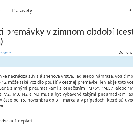
BC
Datasety
Pr
ti premávky v zimnom období (ces
)
strome
Doména:
zovke nachádza súvislá snehová vrstva, ľad alebo námraza, vodič mo
12 môže také vozidlo použiť v cestnej premávke, len ak je toto vo
vené zimnými pneumatikami s označením "M+S", "M.S." alebo "M
rie M2, M3, N2 a N3 musia byť vybavené takými pneumatikami as
v čase od 15. novembra do 31. marca a v prípadoch, ktoré sú uved
ou.
odseku 1 neplatí