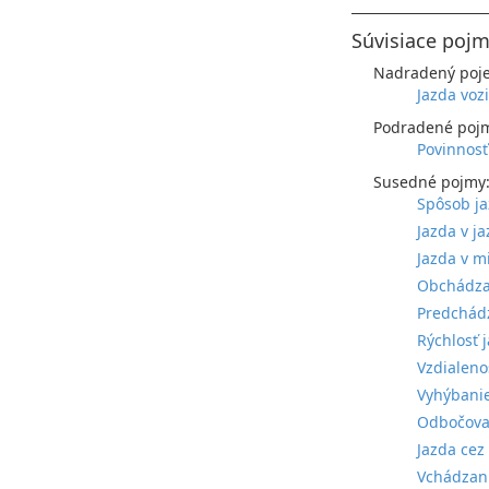
Súvisiace pojm
Nadradený poj
Jazda voz
Podradené poj
Povinnosť
Susedné pojmy
Spôsob ja
Jazda v j
Jazda v m
Obchádza
Predchádz
Rýchlosť 
Vzdialeno
Vyhýbanie
Odbočova
Jazda cez
Vchádzani