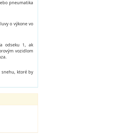
lebo pneumatika
mluvy o výkone vo
ľa odseku 1, ak
orovým vozidlom
aza.
a snehu, ktoré by