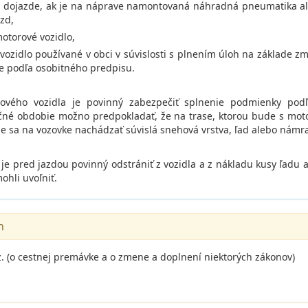
m dojazde, ak je na náprave namontovaná náhradná pneumatika a
zd,
otorové vozidlo,
vozidlo používané v obci v súvislosti s plnením úloh na základe z
 podľa osobitného predpisu.
rového vozidla je povinný zabezpečiť splnenie podmienky pod
čné obdobie možno predpokladať, že na trase, ktorou bude s mot
e sa na vozovke nachádzať súvislá snehová vrstva, ľad alebo námr
a je pred jazdou povinný odstrániť z vozidla a z nákladu kusy ľadu 
ohli uvoľniť.
n
z. (o cestnej premávke a o zmene a doplnení niektorých zákonov)