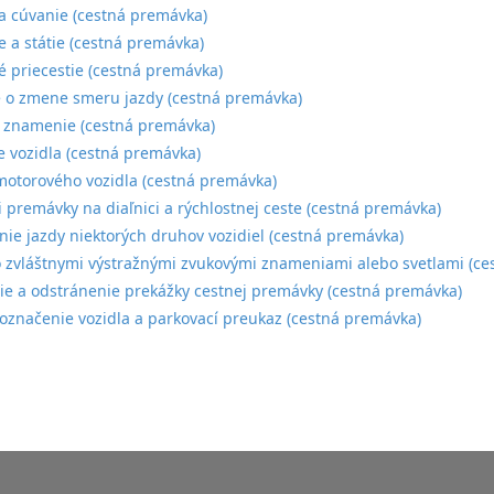
a cúvanie (cestná premávka)
e a státie (cestná premávka)
é priecestie (cestná premávka)
 o zmene smeru jazdy (cestná premávka)
 znamenie (cestná premávka)
e vozidla (cestná premávka)
motorového vozidla (cestná premávka)
i premávky na diaľnici a rýchlostnej ceste (cestná premávka)
e jazdy niektorých druhov vozidiel (cestná premávka)
o zvláštnymi výstražnými zvukovými znameniami alebo svetlami (c
e a odstránenie prekážky cestnej premávky (cestná premávka)
označenie vozidla a parkovací preukaz (cestná premávka)