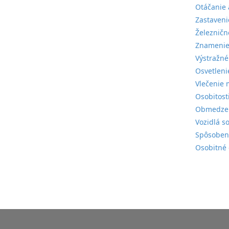
Otáčanie 
Zastaveni
Železničn
Znamenie
Výstražné
Osvetleni
Vlečenie 
Osobitost
Obmedzeni
Vozidlá s
Spôsobeni
Osobitné 