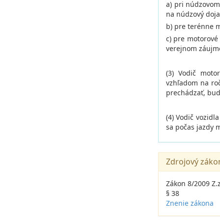
a) pri núdzovo
na núdzový doja
b) pre terénne m
c) pre motorové 
verejnom záujme
(3) Vodič moto
vzhľadom na ro
prechádzať, bud
(4) Vodič vozidl
sa počas jazdy m
Zdrojový záko
Zákon 8/2009 Z.
§ 38
Znenie zákona