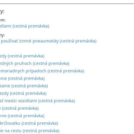
y:
em:
idlami (cestná premávka)
my:
 používať zimné pneaumatiky (cestná premávka)
:
zdy (cestná premávka)
azdných pruhoch (cestná premávka)
imoriadnych prípadoch (cestná premávka)
nie (cestná premávka)
anie (cestná premávka)
jazdy (cestná premávka)
sť medzi vozidlami (cestná premávka)
 (cestná premávka)
nie (cestná premávka)
 križovatku (cestná premávka)
e na cestu (cestná premávka)