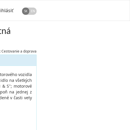
ihlásiť
SK
EN
tná
 Cestovanie a doprava
torového vozidla
zidlo na všetkých
 & S"; motorové
poň na jednej z
ené v časti vety