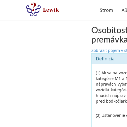
Strom
A
Osobitos
premávka
Zobraziť pojem v 
Definícia
(1) Ak sa na vo
kategórie M1 a N
nápravách vyba
vozidlá kategó
hnacích náprav 
pred bodkočiark
(2) Ustanovenie 