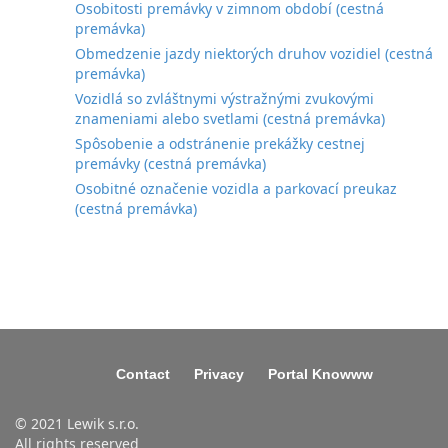
Osobitosti premávky v zimnom období (cestná
premávka)
Obmedzenie jazdy niektorých druhov vozidiel (cestná
premávka)
Vozidlá so zvláštnymi výstražnými zvukovými
znameniami alebo svetlami (cestná premávka)
Spôsobenie a odstránenie prekážky cestnej
premávky (cestná premávka)
Osobitné označenie vozidla a parkovací preukaz
(cestná premávka)
Contact
Privacy
Portal Knowww
© 2021 Lewik s.r.o.
All rights reserved