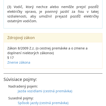
(3) Vodič, ktorý nechce alebo nemôže prejsť pozdĺž
električky vpravo, je povinný jazdiť za ňou v takej
vzdialenosti, aby umožnil prejazd pozdĺž električky
ostatným vodičom.
Zdrojový zákon
Zákon 8/2009 Z.z. (o cestnej premávke a o zmene a
doplnení niektorých zákonov)
§ 17
Znenie zákona
Súvisiace pojmy:
Nadradený pojem:
Jazda vozidlami (cestná premávka)
Susedné pojmy:
Spôsob jazdy (cestná premávka)