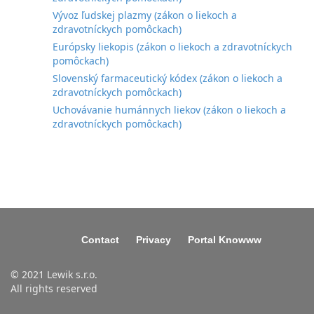
Vývoz ľudskej plazmy (zákon o liekoch a
zdravotníckych pomôckach)
Európsky liekopis (zákon o liekoch a zdravotníckych
pomôckach)
Slovenský farmaceutický kódex (zákon o liekoch a
zdravotníckych pomôckach)
Uchovávanie humánnych liekov (zákon o liekoch a
zdravotníckych pomôckach)
Contact
Privacy
Portal Knowww
© 2021 Lewik s.r.o.
All rights reserved