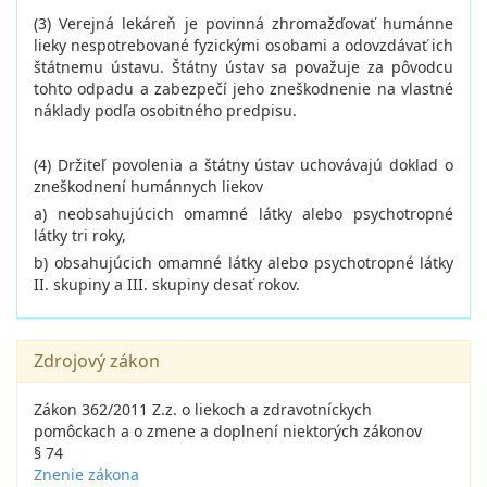
(3) Verejná lekáreň je povinná zhromažďovať humánne
lieky nespotrebované fyzickými osobami a odovzdávať ich
štátnemu ústavu. Štátny ústav sa považuje za pôvodcu
tohto odpadu a zabezpečí jeho zneškodnenie na vlastné
náklady podľa osobitného predpisu.
(4) Držiteľ povolenia a štátny ústav uchovávajú doklad o
zneškodnení humánnych liekov
a) neobsahujúcich omamné látky alebo psychotropné
látky tri roky,
b) obsahujúcich omamné látky alebo psychotropné látky
II. skupiny a III. skupiny desať rokov.
Zdrojový zákon
Zákon 362/2011 Z.z. o liekoch a zdravotníckych
pomôckach a o zmene a doplnení niektorých zákonov
§ 74
Znenie zákona