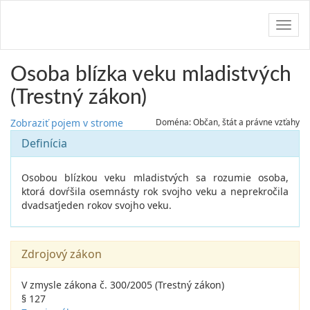
Navig
Osoba blízka veku mladistvých
(Trestný zákon)
Zobraziť pojem v strome
Doména: Občan, štát a právne vzťahy
Definícia
Osobou blízkou veku mladistvých sa rozumie osoba,
ktorá dovŕšila osemnásty rok svojho veku a neprekročila
dvadsaťjeden rokov svojho veku.
Zdrojový zákon
V zmysle zákona č. 300/2005 (Trestný zákon)
§ 127