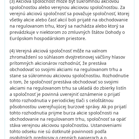
(3) Akciová spoločnosť môže byť súkromnou akciovou
spoločnosťou alebo verejnou akciovou spoločnosťou. Za
verejnú akciovú spoločnosť sa považuje spoločnosť, ktorej
všetky akcie alebo časť akcií boli prijaté na obchodovanie
na regulovanom trhu, ktorý sa nachádza alebo ktorý sa
prevádzkuje v niektorom zo zmluvných štátov Dohody o
Európskom hospodárskom priestore.
(4) Verejná akciová spoločnosť môže na valnom
zhromaždení so súhlasom dvojtretinovej väčšiny hlasov
prítomných akcionárov rozhodnúť, že prestáva
obchodovať so svojimi akciami na regulovanom trhu a
stane sa súkromnou akciovou spoločnosťou. Rozhodnutie
o tom, že spoločnosť prestáva obchodovať so svojimi
akciami na regulovanom trhu sa ukladá do zbierky listín
a spoločnosť je povinná uverejniť oznámenie o prijatí
tohto rozhodnutia v periodickej tlači s celoštátnou
pôsobnosťou uverejňujúcej burzové správy. Ak po prijatí
tohto rozhodnutia prijme burza akcie spoločnosti na
obchodovanie na regulovanom trhu, spoločnosť sa opäť
stáva verejnou akciovou spoločnosťou. Ustanoveniami
tohto odseku nie sú dotknuté povinnosti podľa
osobitných predpisov o cenných papieroch a o