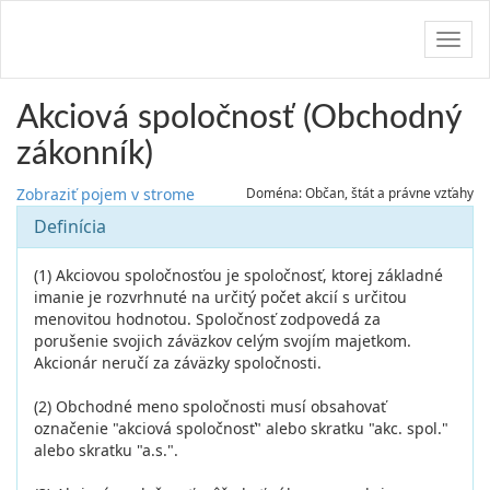
Navig
Akciová spoločnosť (Obchodný
zákonník)
Zobraziť pojem v strome
Doména: Občan, štát a právne vzťahy
Definícia
(1) Akciovou spoločnosťou je spoločnosť, ktorej základné
imanie je rozvrhnuté na určitý počet akcií s určitou
menovitou hodnotou. Spoločnosť zodpovedá za
porušenie svojich záväzkov celým svojím majetkom.
Akcionár neručí za záväzky spoločnosti.
(2) Obchodné meno spoločnosti musí obsahovať
označenie "akciová spoločnosť" alebo skratku "akc. spol."
alebo skratku "a.s.".