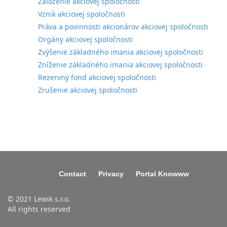
Založenie akciovej spoločnosti
Vznik akciovej spoločnosti
Práva a povinnosti akcionárov akciovej spoločnosti
Orgány akciovej spoločnosti
Zvýšenie základného imania akciovej spoločnosti
Zníženie základného imania akciovej spoločnosti
Rezervný fond akciovej spoločnosti
Zrušenie akciovej spoločnosti
Contact
Privacy
Portal Knowww
© 2021 Lewik s.r.o.
All rights reserved