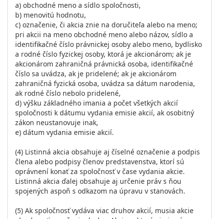
a) obchodné meno a sídlo spoločnosti,
b) menovitú hodnotu,
c) označenie, či akcia znie na doručiteľa alebo na meno;
pri akcii na meno obchodné meno alebo názov, sídlo a
identifikačné číslo právnickej osoby alebo meno, bydlisko
a rodné číslo fyzickej osoby, ktorá je akcionárom; ak je
akcionárom zahraničná právnická osoba, identifikačné
číslo sa uvádza, ak je pridelené; ak je akcionárom
zahraničná fyzická osoba, uvádza sa dátum narodenia,
ak rodné číslo nebolo pridelené,
d) výšku základného imania a počet všetkých akcií
spoločnosti k dátumu vydania emisie akcií, ak osobitný
zákon neustanovuje inak,
e) dátum vydania emisie akcií.
(4) Listinná akcia obsahuje aj číselné označenie a podpis
člena alebo podpisy členov predstavenstva, ktorí sú
oprávnení konať za spoločnosť v čase vydania akcie.
Listinná akcia ďalej obsahuje aj určenie práv s ňou
spojených aspoň s odkazom na úpravu v stanovách.
(5) Ak spoločnosť vydáva viac druhov akcií, musia akcie