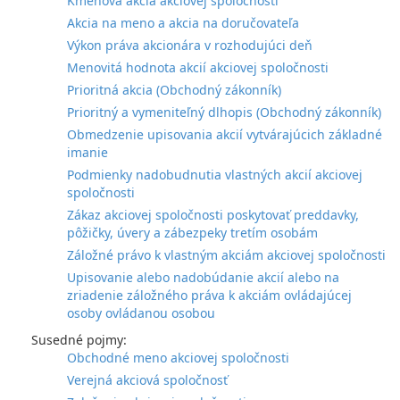
Kmeňová akcia akciovej spoločnosti
Akcia na meno a akcia na doručovateľa
Výkon práva akcionára v rozhodujúci deň
Menovitá hodnota akcií akciovej spoločnosti
Prioritná akcia (Obchodný zákonník)
Prioritný a vymeniteľný dlhopis (Obchodný zákonník)
Obmedzenie upisovania akcií vytvárajúcich základné
imanie
Podmienky nadobudnutia vlastných akcií akciovej
spoločnosti
Zákaz akciovej spoločnosti poskytovať preddavky,
pôžičky, úvery a zábezpeky tretím osobám
Záložné právo k vlastným akciám akciovej spoločnosti
Upisovanie alebo nadobúdanie akcií alebo na
zriadenie záložného práva k akciám ovládajúcej
osoby ovládanou osobou
Susedné pojmy:
Obchodné meno akciovej spoločnosti
Verejná akciová spoločnosť