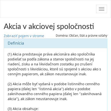
Navig
Akcia v akciovej spoločnosti
Zobraziť pojem v strome
Doména: Občan, štát a právne vzťahy
Definícia
(1) Akcia predstavuje práva akcionára ako spoločníka
podieľať sa podľa zákona a stanov spoločnosti na jej
riadení, zisku a na likvidačnom zostatku po zrušení
spoločnosti s likvidáciou, ktoré sú spojené s akciou ako s
cenným papierom, ak zákon neustanovuje inak.
(2) Akcia môže byť vydaná v podobe listinného cenného
papiera (ďalej len "listinná akcia") alebo v podobe
zaknihovaného cenného papiera (ďalej len "zaknihovaná
akcia"), ak zákon neustanovuje inak.
(3) Akcia obsahuje: