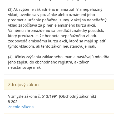
(3) Ak zvýšenie základného imania zahŕňa nepeňažný
vklad, uvedie sa v pozvánke alebo oznámení jeho
predmet a určenie peňažnej sumy, v akej sa nepeňažný
vklad započítava za plnenie emisného kurzu akcií.
Valnému zhromaždeniu sa predloží znalecký posudok,
ktorý preukazuje, že hodnota nepeňažného vkladu
zodpovedá emisnému kurzu akcií, ktoré sa majú splatiť
týmto vkladom, ak tento zákon neustanovuje inak.
(4) Účinky zvýšenia základného imania nastávajú odo dňa
jeho zápisu do obchodného registra, ak zákon
neustanovuje inak.
Zdrojový zákon
V zmysle zákona č. 513/1991 (Obchodný zákonník)
§ 202
Znenie zákona