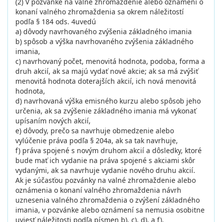
(2) V pozvánke na valné zhromaždenie alebo oznámení o
konaní valného zhromaždenia sa okrem náležitostí
podľa § 184 ods. 4uvedú
a) dôvody navrhovaného zvýšenia základného imania
b) spôsob a výška navrhovaného zvýšenia základného
imania,
c) navrhovaný počet, menovitá hodnota, podoba, forma a
druh akcií, ak sa majú vydať nové akcie; ak sa má zvýšiť
menovitá hodnota doterajších akcií, ich nová menovitá
hodnota,
d) navrhovaná výška emisného kurzu alebo spôsob jeho
určenia, ak sa zvýšenie základného imania má vykonať
upísaním nových akcií,
e) dôvody, prečo sa navrhuje obmedzenie alebo
vylúčenie práva podľa § 204a, ak sa tak navrhuje,
f) práva spojené s novým druhom akcií a dôsledky, ktoré
bude mať ich vydanie na práva spojené s akciami skôr
vydanými, ak sa navrhuje vydanie nového druhu akcií.
Ak je súčasťou pozvánky na valné zhromaždenie alebo
oznámenia o konaní valného zhromaždenia návrh
uznesenia valného zhromaždenia o zvýšení základného
imania, v pozvánke alebo oznámení sa nemusia osobitne
uviesť náležitosti podľa písmen b), c), d), a f).