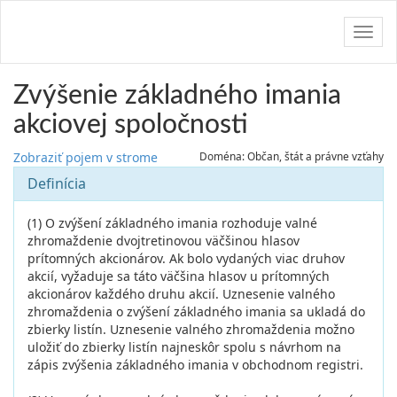
Navig
Zvýšenie základného imania
akciovej spoločnosti
Zobraziť pojem v strome
Doména: Občan, štát a právne vzťahy
Definícia
(1) O zvýšení základného imania rozhoduje valné
zhromaždenie dvojtretinovou väčšinou hlasov
prítomných akcionárov. Ak bolo vydaných viac druhov
akcií, vyžaduje sa táto väčšina hlasov u prítomných
akcionárov každého druhu akcií. Uznesenie valného
zhromaždenia o zvýšení základného imania sa ukladá do
zbierky listín. Uznesenie valného zhromaždenia možno
uložiť do zbierky listín najneskôr spolu s návrhom na
zápis zvýšenia základného imania v obchodnom registri.