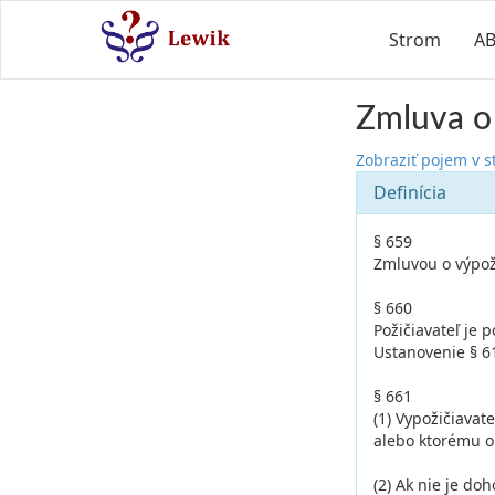
Strom
A
Zmluva o 
Zobraziť pojem v 
Definícia
§ 659
Zmluvou o výpož
§ 660
Požičiavateľ je 
Ustanovenie § 61
§ 661
(1) Vypožičiavat
alebo ktorému ob
(2) Ak nie je do