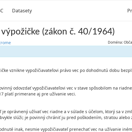
BC
Datasety
Pr
výpožičke (zákon č. 40/1964)
strome
Doména: Občan
ičke vznikne vypožičiavateľovi právo vec po dohodnutú dobu bezpl
povinný odovzdať vypožičiavateľovi vec v stave spôsobilom na riadne
7 platí primerane aj pre užívanie veci.
eľ je oprávnený užívať vec riadne a v súlade s účelom, ktorý sa v z
vykle slúži; je povinný chrániť ju pred poškodením, stratou alebo
hodnuté inak, nesmie vypožičiavateľ prenechať vec na užívanie iné