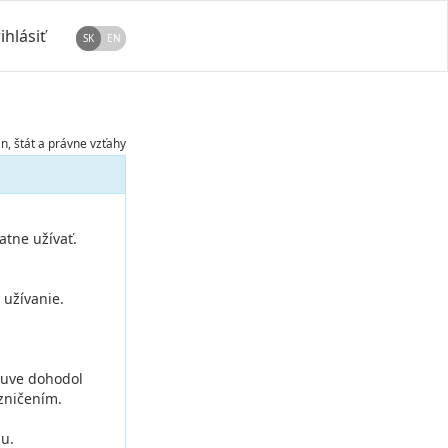
ihlásiť
SK
EN
, štát a právne vzťahy
atne užívať.
 užívanie.
mluve dohodol
 zničením.
mu.