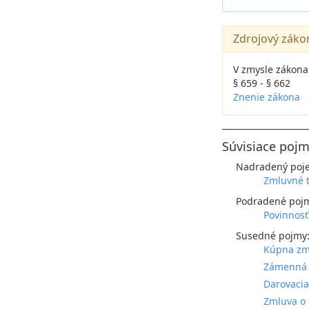
Zdrojový záko
V zmysle zákona
§ 659 - § 662
Znenie zákona
Súvisiace pojm
Nadradený poj
Zmluvné t
Podradené poj
Povinnosť
Susedné pojmy
Kúpna zml
Zámenná z
Darovaci
Zmluva o 