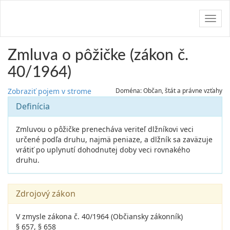
Navig
Zmluva o pôžičke (zákon č.
40/1964)
Zobraziť pojem v strome
Doména: Občan, štát a právne vzťahy
Definícia
Zmluvou o pôžičke prenecháva veriteľ dlžníkovi veci
určené podľa druhu, najmä peniaze, a dlžník sa zaväzuje
vrátiť po uplynutí dohodnutej doby veci rovnakého
druhu.
Zdrojový zákon
V zmysle zákona č. 40/1964 (Občiansky zákonník)
§ 657, § 658