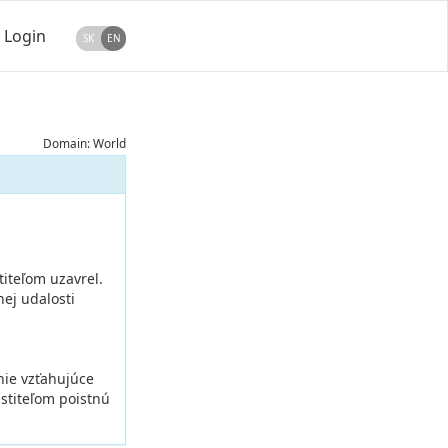
Login
SK
EN
Domain: World
iteľom uzavrel.
ej udalosti
nie vzťahujúce
istiteľom poistnú