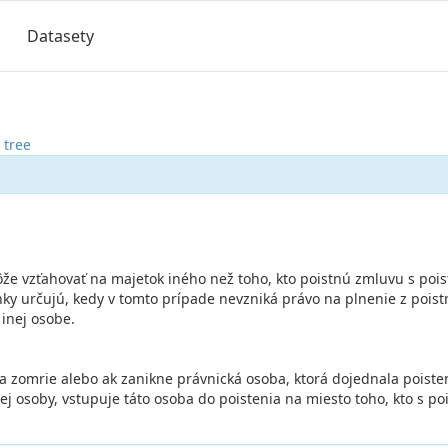
Datasety
 tree
že vzťahovať na majetok iného než toho, kto poistnú zmluvu s poist
ky určujú, kedy v tomto prípade nevzniká právo na plnenie z poistn
inej osobe.
a zomrie alebo ak zanikne právnická osoba, ktorá dojednala poiste
ej osoby, vstupuje táto osoba do poistenia na miesto toho, kto s po