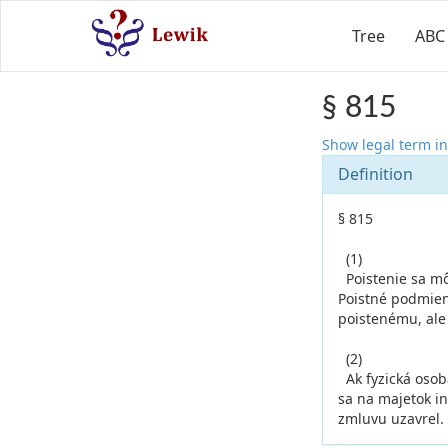
Tree
ABC
§ 815
Show legal term in
Definition
§ 815
(1)
Poistenie sa mô
Poistné podmien
poistenému, ale 
(2)
Ak fyzická osob
sa na majetok in
zmluvu uzavrel.