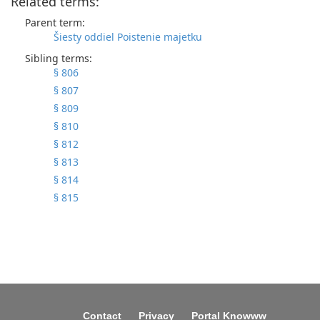
Related terms:
Parent term:
Šiesty oddiel Poistenie majetku
Sibling terms:
§ 806
§ 807
§ 809
§ 810
§ 812
§ 813
§ 814
§ 815
Contact
Privacy
Portal Knowww