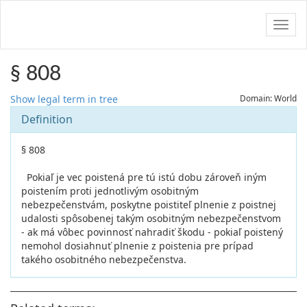
Navig
§ 808
Show legal term in tree
Domain: World
Definition
§ 808
Pokiaľ je vec poistená pre tú istú dobu zároveň iným
poistením proti jednotlivým osobitným
nebezpečenstvám, poskytne poistiteľ plnenie z poistnej
udalosti spôsobenej takým osobitným nebezpečenstvom
- ak má vôbec povinnosť nahradiť škodu - pokiaľ poistený
nemohol dosiahnuť plnenie z poistenia pre prípad
takého osobitného nebezpečenstva.