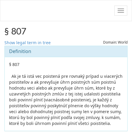
Navig
§ 807
Show legal term in tree
Domain: World
Definition
§ 807
Ak je tá istá vec poistená pre rovnaký prípad u viacerých
poistiteľov a ak prevyšuje úhrn poistných súm poistnú
hodnotu veci alebo ak prevyšuje úhrn súm, ktoré by z
uzavretých poistných zmlúv z tej istej udalosti poistitelia
boli povinní plniť (viacnásobné poistenie), je každý z
poistiteľov povinný poskytnúť plnenie do výšky hodnoty
veci alebo dohodnutej poistnej sumy len v pomere sumy,
ktorú by bol povinný plniť podľa svojej zmluvy, k sumám,
ktoré by boli úhrnom povinní plniť všetci poistitelia.