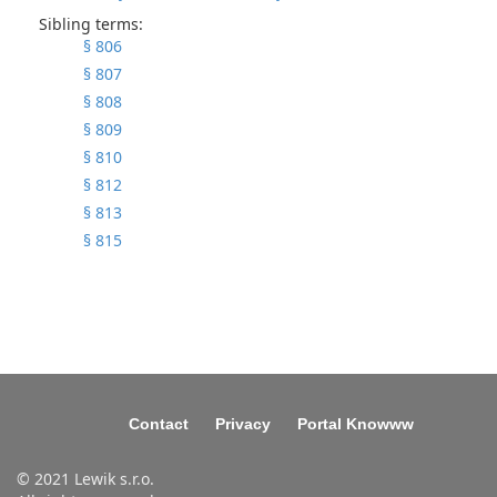
Sibling terms:
§ 806
§ 807
§ 808
§ 809
§ 810
§ 812
§ 813
§ 815
Contact
Privacy
Portal Knowww
© 2021 Lewik s.r.o.