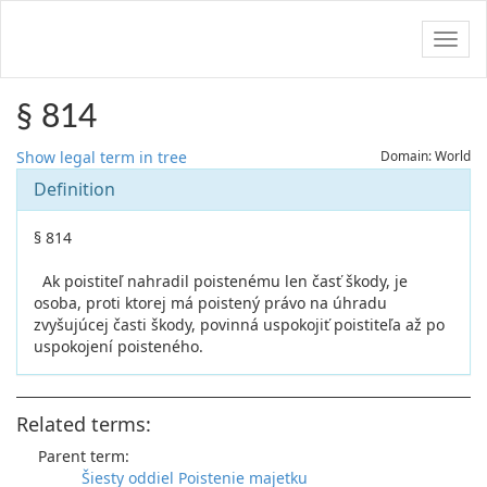
Navig
§ 814
Show legal term in tree
Domain: World
Definition
§ 814
Ak poistiteľ nahradil poistenému len časť škody, je
osoba, proti ktorej má poistený právo na úhradu
zvyšujúcej časti škody, povinná uspokojiť poistiteľa až po
uspokojení poisteného.
Related terms:
Parent term:
Šiesty oddiel Poistenie majetku