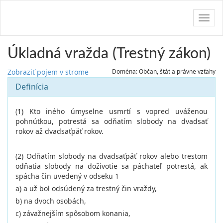
Navig
Úkladná vražda (Trestný zákon)
Zobraziť pojem v strome
Doména: Občan, štát a právne vzťahy
Definícia
(1) Kto iného úmyselne usmrtí s vopred uváženou
pohnútkou, potrestá sa odňatím slobody na dvadsať
rokov až dvadsaťpäť rokov.
(2) Odňatím slobody na dvadsaťpäť rokov alebo trestom
odňatia slobody na doživotie sa páchateľ potrestá, ak
spácha čin uvedený v odseku 1
a) a už bol odsúdený za trestný čin vraždy,
b) na dvoch osobách,
c) závažnejším spôsobom konania,