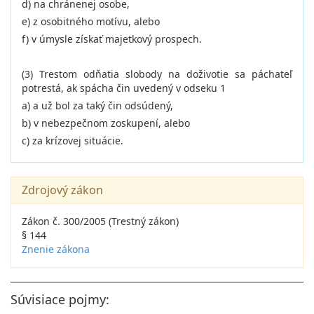
d) na chránenej osobe,
e) z osobitného motívu, alebo
f) v úmysle získať majetkový prospech.
(3) Trestom odňatia slobody na doživotie sa páchateľ
potrestá, ak spácha čin uvedený v odseku 1
a) a už bol za taký čin odsúdený,
b) v nebezpečnom zoskupení, alebo
c) za krízovej situácie.
Zdrojový zákon
Zákon č. 300/2005 (Trestný zákon)
§ 144
Znenie zákona
Súvisiace pojmy: