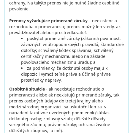
ochrany. Na takýto prenos nie je nutné žiadne osobitné
povolenie.
Prenosy vyžadujúce primerané záruky
– neexistencia
rozhodnutia o primeranosti; prenos možný len vtedy, ak
prevádzkovateľ alebo sprostredkovateľ:
poskytol primerané záruky (zákonná povinnosť;
záväzných vnútropodnikových pravidlá; štandardné
doložky; schválený kódex správania; schválený
certifikačný mechanizmu alebo na základe
povoľovacieho mechanizmu úradu); a
za podmienky, že dotknuté osoby majú k
dispozícii vymožiteľné práva a účinné právne
prostriedky nápravy.
Osobitné situácie
- ak neexistuje rozhodnutie o
primeranosti alebo ak neexistujú primerané záruky, tak
prenos osobných údajov do tretej krajiny alebo
medzinárodnej organizácii sa uskutoční len za v
nariadení taxatívne uvedených podmienok (súhlas
dotknutej osoby; zmluvný vzťah; dôležité dôvody
verejného záujmu; právne nároky; ochrana životne
dôležitých záujmov; a iné).