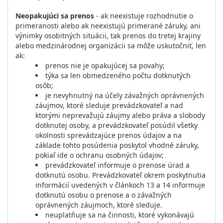
Neopakujúci sa prenos
- ak neexistuje rozhodnutie o
primeranosti alebo ak neexistujú primerané záruky, ani
výnimky osobitných situácii, tak prenos do tretej krajiny
alebo medzinárodnej organizácii sa môže uskutočniť, len
ak:
prenos nie je opakujúcej sa povahy;
týka sa len obmedzeného počtu dotknutých
osôb;
je nevyhnutný na účely závažných oprávnených
záujmov, ktoré sleduje prevádzkovateľ a nad
ktorými neprevažujú záujmy alebo práva a slobody
dotknutej osoby, a prevádzkovateľ posúdil všetky
okolnosti sprevádzajúce prenos údajov a na
základe tohto posúdenia poskytol vhodné záruky,
pokiaľ ide o ochranu osobných údajov;
prevádzkovateľ informuje o prenose úrad a
dotknutú osobu. Prevádzkovateľ okrem poskytnutia
informácií uvedených v článkoch 13 a 14 informuje
dotknutú osobu o prenose a o závažných
oprávnených záujmoch, ktoré sleduje.
neuplatňuje sa na činnosti, ktoré vykonávajú