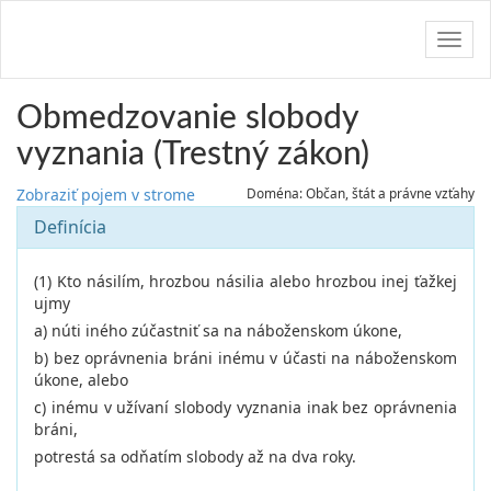
Navig
Obmedzovanie slobody
vyznania (Trestný zákon)
Zobraziť pojem v strome
Doména: Občan, štát a právne vzťahy
Definícia
(1) Kto násilím, hrozbou násilia alebo hrozbou inej ťažkej
ujmy
a) núti iného zúčastniť sa na náboženskom úkone,
b) bez oprávnenia bráni inému v účasti na náboženskom
úkone, alebo
c) inému v užívaní slobody vyznania inak bez oprávnenia
bráni,
potrestá sa odňatím slobody až na dva roky.