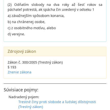
(2) Odňatím slobody na dva roky až šesť rokov sa
páchateľ potrestá, ak spácha čin uvedený v odseku 1
a) závažnejším spôsobom konania,
b) na chránenej osobe,
c) z osobitného motívu, alebo
d) verejne.
Zdrojový zákon
Zákon č. 300/2005 (Trestný zákon)
§ 193
Znenie zákona
Súvisiace pojmy:
Nadradený pojem:
Trestné činy proti slobode a ľudskej dôstojnosti
(Trestný zákon)