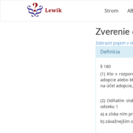
Strom
A
Zverenie 
Zobraziť pojem v 
Definícia
§ 180
(1) Kto v rozp
adopcie alebo k
na účel adopcie,
(2) Odňatím slo
odseku 1
a) a získa ním p
b) závažnejším 