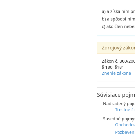
a) a získa ním 
b) a spôsobí ním
c) ako člen neb
Zdrojový záko
Zákon č. 300/200
§ 180, §181
Znenie zákona
Súvisiace pojm
Nadradený poj
Trestné či
Susedné pojmy
Obchodova
Pozbaveni