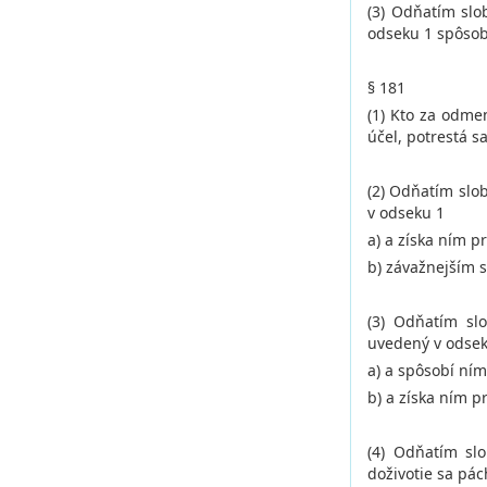
(3) Odňatím slo
odseku 1 spôsobí
§ 181
(1) Kto za odme
účel, potrestá s
(2) Odňatím slo
v odseku 1
a) a získa ním p
b) závažnejším 
(3) Odňatím sl
uvedený v odsek
a) a spôsobí ním
b) a získa ním 
(4) Odňatím sl
doživotie sa pác