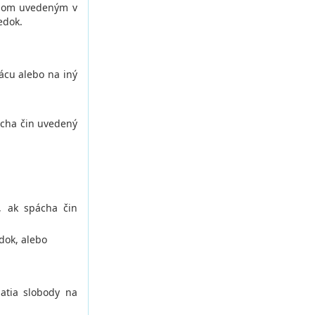
činom uvedeným v
edok.
ácu alebo na iný
ácha čin uvedený
, ak spácha čin
dok, alebo
atia slobody na