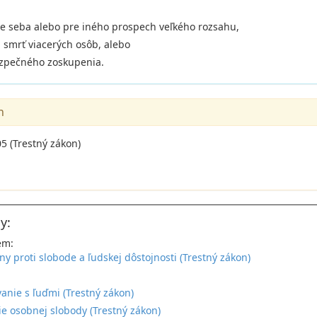
pre seba alebo pre iného prospech veľkého rozsahu,
 smrť viacerých osôb, alebo
ezpečného zoskupenia.
n
5 (Trestný zákon)
y:
em:
ny proti slobode a ľudskej dôstojnosti (Trestný zákon)
:
nie s ľuďmi (Trestný zákon)
e osobnej slobody (Trestný zákon)