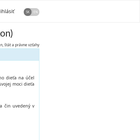
ihlásiť
SK
EN
kon)
, štát a právne vzťahy
o dieťa na účel
vojej moci dieťa
ha čin uvedený v