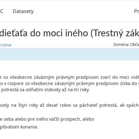
BC
Datasety
Pr
dieťaťa do moci iného (Trestný zá
strome
Doména: Občan
ore so všeobecne záväzným právnym predpisom zverí do moci inéh
to v rozpore so všeobecne záväzným právnym predpisom získa do s
 potrestá sa odňatím slobody až na tri roky.
body na štyri roky až desať rokov sa páchateľ potrestá, ak spác
re seba alebo pre iného väčší prospech, alebo
spôsobom konania.