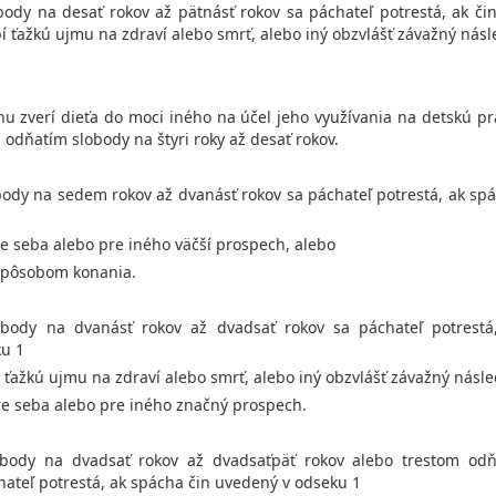
body na desať rokov až pätnásť rokov sa páchateľ potrestá, ak 
 ťažkú ujmu na zdraví alebo smrť, alebo iný obzvlášť závažný násl
nu zverí dieťa do moci iného na účel jeho využívania na detskú pr
a odňatím slobody na štyri roky až desať rokov.
body na sedem rokov až dvanásť rokov sa páchateľ potrestá, ak sp
re seba alebo pre iného väčší prospech, alebo
spôsobom konania.
obody na dvanásť rokov až dvadsať rokov sa páchateľ potrestá
u 1
 ťažkú ujmu na zdraví alebo smrť, alebo iný obzvlášť závažný násle
pre seba alebo pre iného značný prospech.
obody na dvadsať rokov až dvadsaťpäť rokov alebo trestom odň
hateľ potrestá, ak spácha čin uvedený v odseku 1