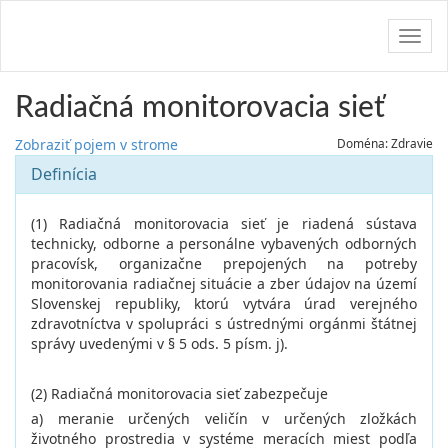
Navig
Radiačná monitorovacia sieť
Zobraziť pojem v strome
Doména: Zdravie
Definícia
(1) Radiačná monitorovacia sieť je riadená sústava
technicky, odborne a personálne vybavených odborných
pracovísk, organizačne prepojených na potreby
monitorovania radiačnej situácie a zber údajov na území
Slovenskej republiky, ktorú vytvára úrad verejného
zdravotníctva v spolupráci s ústrednými orgánmi štátnej
správy uvedenými v § 5 ods. 5 písm. j).
(2) Radiačná monitorovacia sieť zabezpečuje
a) meranie určených veličín v určených zložkách
životného prostredia v systéme meracích miest podľa