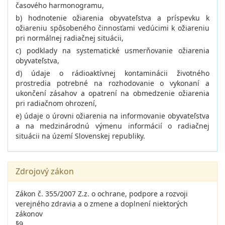
časového harmonogramu,
b) hodnotenie ožiarenia obyvateľstva a príspevku k
ožiareniu spôsobeného činnosťami vedúcimi k ožiareniu
pri normálnej radiačnej situácii,
c) podklady na systematické usmerňovanie ožiarenia
obyvateľstva,
d) údaje o rádioaktívnej kontaminácii životného
prostredia potrebné na rozhodovanie o vykonaní a
ukončení zásahov a opatrení na obmedzenie ožiarenia
pri radiačnom ohrození,
e) údaje o úrovni ožiarenia na informovanie obyvateľstva
a na medzinárodnú výmenu informácií o radiačnej
situácii na území Slovenskej republiky.
Zdrojový zákon
Zákon č. 355/2007 Z.z. o ochrane, podpore a rozvoji
verejného zdravia a o zmene a doplnení niektorých
zákonov
§9