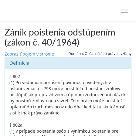
Navig
Zánik poistenia odstúpením
(zákon č. 40/1964)
Zobraziť pojem v strome
Doména: Občan, štát a právne vzťahy
Definícia
§ 802
(1) Pri vedomom porušení povinností uvedených v
ustanoveniach § 793 môže poistiteľ od poistnej zmluvy
odstúpiť, ak pri pravdivom a úplnom zodpovedaní otázok
by poistnú zmluvu neuzavrel. Toto právo môže poistiteľ
uplatniť do troch mesiacov odo dňa, keď takú skutočnosť
zistil; inak právo zanikne.
§ 802a
(1) V prípade poistenia osôb s výnimkou poistenia pre