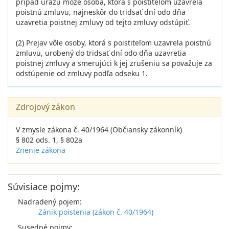
prípad úrazu môže osoba, ktorá s poistiteľom uzavrela
poistnú zmluvu, najneskôr do tridsať dní odo dňa
uzavretia poistnej zmluvy od tejto zmluvy odstúpiť.
(2) Prejav vôle osoby, ktorá s poistiteľom uzavrela poistnú
zmluvu, urobený do tridsať dní odo dňa uzavretia
poistnej zmluvy a smerujúci k jej zrušeniu sa považuje za
odstúpenie od zmluvy podľa odseku 1.
Zdrojový zákon
V zmysle zákona č. 40/1964 (Občiansky zákonník)
§ 802 ods. 1, § 802a
Znenie zákona
Súvisiace pojmy:
Nadradený pojem:
Zánik poistenia (zákon č. 40/1964)
Susedné pojmy: