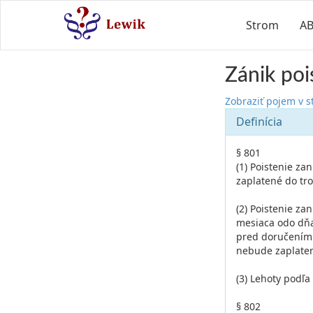
Strom
A
Zánik poi
Zobraziť pojem v 
Definícia
§ 801
(1) Poistenie za
zaplatené do tr
(2) Poistenie za
mesiaca odo dňa
pred doručením t
nebude zaplatené
(3) Lehoty podľ
§ 802