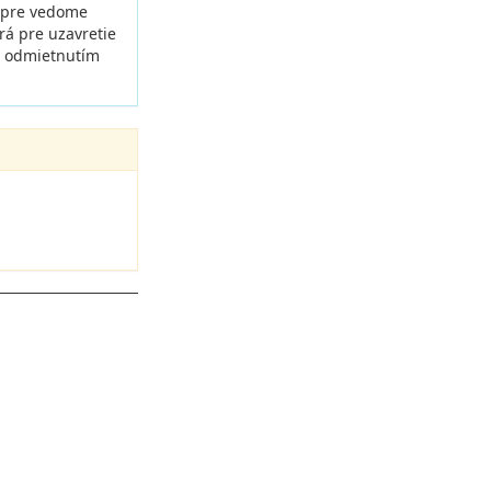
rú pre vedome
rá pre uzavretie
ť; odmietnutím