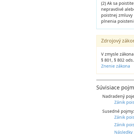
(2) Ak sa poistit
nepravdivé aleb
poistnej zmluvy
plnenia poisteni
Zdrojový záko
V zmysle zákona
§ 801, § 802 ods.
Znenie zákona
Súvisiace pojm
Nadradený poj
Zánik poi
Susedné pojmy
Zánik poi
Zánik poi
Následky 