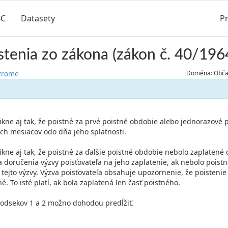
BC
Datasety
Pr
stenia zo zákona (zákon č. 40/196
strome
Doména: Občan
nikne aj tak, že poistné za prvé poistné obdobie alebo jednorazové 
och mesiacov odo dňa jeho splatnosti.
nikne aj tak, že poistné za ďalšie poistné obdobie nebolo zaplatené
 doručenia výzvy poisťovateľa na jeho zaplatenie, ak nebolo poist
ejto výzvy. Výzva poisťovateľa obsahuje upozornenie, že poistenie
. To isté platí, ak bola zaplatená len časť poistného.
a odsekov 1 a 2 možno dohodou predĺžiť.