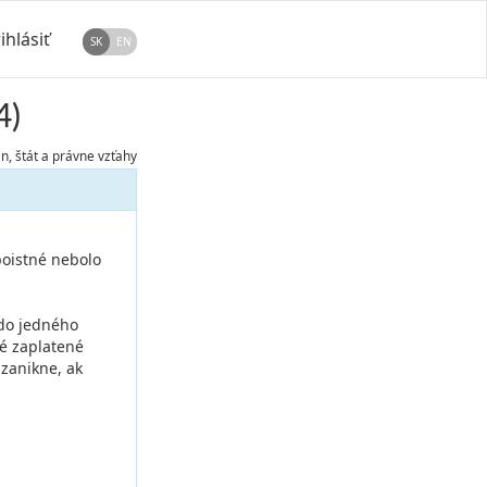
ihlásiť
SK
EN
4)
, štát a právne vzťahy
poistné nebolo
 do jedného
né zaplatené
 zanikne, ak