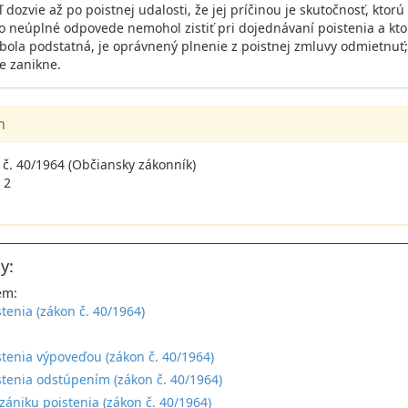
eľ dozvie až po poistnej udalosti, že jej príčinou je skutočnosť, kto
o neúplné odpovede nemohol zistiť pri dojednávaní poistenia a kto
 bola podstatná, je oprávnený plnenie z poistnej zmluvy odmietnu
e zanikne.
n
 č. 40/1964 (Občiansky zákonník)
 2
y:
em:
stenia (zákon č. 40/1964)
:
stenia výpoveďou (zákon č. 40/1964)
stenia odstúpením (zákon č. 40/1964)
zániku poistenia (zákon č. 40/1964)