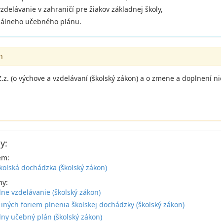
vzdelávanie v zahraničí pre žiakov základnej školy,
duálneho učebného plánu.
n
z. (o výchove a vzdelávaní (školský zákon) a o zmene a doplnení n
y:
em:
kolská dochádzka (školský zákon)
my:
lne vzdelávanie (školský zákon)
 iných foriem plnenia školskej dochádzky (školský zákon)
lny učebný plán (školský zákon)