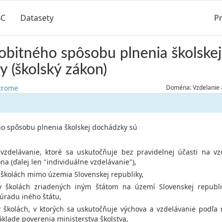
BC
Datasety
Pr
bitného spôsobu plnenia školskej
 (školský zákon)
strome
Doména: Vzdelanie 
o spôsobu plnenia školskej dochádzky sú
 vzdelávanie, ktoré sa uskutočňuje bez pravidelnej účasti na vz
na (ďalej len "individuálne vzdelávanie"),
v školách mimo územia Slovenskej republiky,
 v školách zriadených iným štátom na území Slovenskej republ
 úradu iného štátu,
v školách, v ktorých sa uskutočňuje výchova a vzdelávanie podľ
klade poverenia ministerstva školstva,