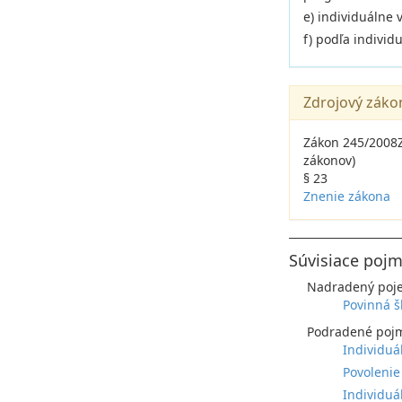
e) individuálne 
f) podľa indivi
Zdrojový záko
Zákon 245/2008Z.
zákonov)
§ 23
Znenie zákona
Súvisiace pojm
Nadradený poj
Povinná š
Podradené poj
Individuá
Povolenie
Individuá