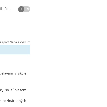
ihlásiť
SK
EN
a šport, Veda a výskum
delávaní v škole
iky so súhlasom
a medzinárodných