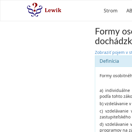
Strom
A
Formy oso
dochádzky
Zobraziť pojem v 
Definícia
Formy osobitnéh
a) individuálne
podľa tohto záko
b) vzdelávanie 
c) vzdelávanie
zastupiteľského
d) vzdelávanie 
programov na zá