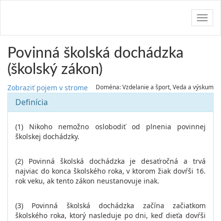
Navig
Povinná školská dochádzka
(školský zákon)
Zobraziť pojem v strome
Doména: Vzdelanie a šport, Veda a výskum
Definícia
(1) Nikoho nemožno oslobodiť od plnenia povinnej
školskej dochádzky.
(2) Povinná školská dochádzka je desaťročná a trvá
najviac do konca školského roka, v ktorom žiak dovŕši 16.
rok veku, ak tento zákon neustanovuje inak.
(3) Povinná školská dochádzka začína začiatkom
školského roka, ktorý nasleduje po dni, keď dieťa dovŕši