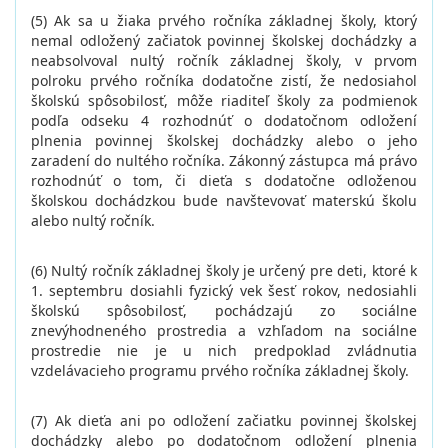
(5) Ak sa u žiaka prvého ročníka základnej školy, ktorý
nemal odložený začiatok povinnej školskej dochádzky a
neabsolvoval nultý ročník základnej školy, v prvom
polroku prvého ročníka dodatočne zistí, že nedosiahol
školskú spôsobilosť, môže riaditeľ školy za podmienok
podľa odseku 4 rozhodnúť o dodatočnom odložení
plnenia povinnej školskej dochádzky alebo o jeho
zaradení do nultého ročníka. Zákonný zástupca má právo
rozhodnúť o tom, či dieťa s dodatočne odloženou
školskou dochádzkou bude navštevovať materskú školu
alebo nultý ročník.
(6) Nultý ročník základnej školy je určený pre deti, ktoré k
1. septembru dosiahli fyzický vek šesť rokov, nedosiahli
školskú spôsobilosť, pochádzajú zo sociálne
znevýhodneného prostredia a vzhľadom na sociálne
prostredie nie je u nich predpoklad zvládnutia
vzdelávacieho programu prvého ročníka základnej školy.
(7) Ak dieťa ani po odložení začiatku povinnej školskej
dochádzky alebo po dodatočnom odložení plnenia