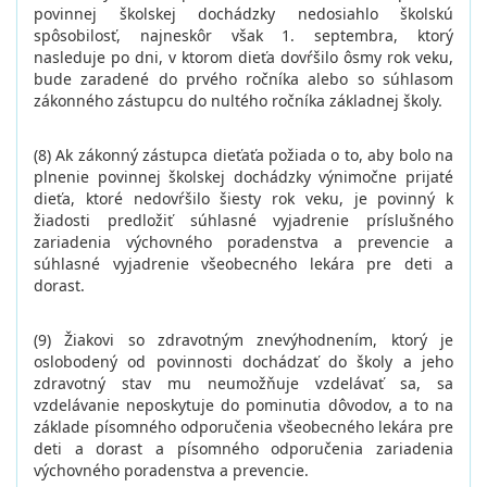
povinnej školskej dochádzky nedosiahlo školskú
spôsobilosť, najneskôr však 1. septembra, ktorý
nasleduje po dni, v ktorom dieťa dovŕšilo ôsmy rok veku,
bude zaradené do prvého ročníka alebo so súhlasom
zákonného zástupcu do nultého ročníka základnej školy.
(8) Ak zákonný zástupca dieťaťa požiada o to, aby bolo na
plnenie povinnej školskej dochádzky výnimočne prijaté
dieťa, ktoré nedovŕšilo šiesty rok veku, je povinný k
žiadosti predložiť súhlasné vyjadrenie príslušného
zariadenia výchovného poradenstva a prevencie a
súhlasné vyjadrenie všeobecného lekára pre deti a
dorast.
(9) Žiakovi so zdravotným znevýhodnením, ktorý je
oslobodený od povinnosti dochádzať do školy a jeho
zdravotný stav mu neumožňuje vzdelávať sa, sa
vzdelávanie neposkytuje do pominutia dôvodov, a to na
základe písomného odporučenia všeobecného lekára pre
deti a dorast a písomného odporučenia zariadenia
výchovného poradenstva a prevencie.