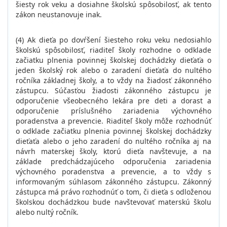
šiesty rok veku a dosiahne školskú spôsobilosť, ak tento
zákon neustanovuje inak.
(4) Ak dieťa po dovŕšení šiesteho roku veku nedosiahlo
školskú spôsobilosť, riaditeľ školy rozhodne o odklade
začiatku plnenia povinnej školskej dochádzky dieťaťa o
jeden školský rok alebo o zaradení dieťaťa do nultého
ročníka základnej školy, a to vždy na žiadosť zákonného
zástupcu. Súčasťou žiadosti zákonného zástupcu je
odporučenie všeobecného lekára pre deti a dorast a
odporučenie príslušného zariadenia výchovného
poradenstva a prevencie. Riaditeľ školy môže rozhodnúť
o odklade začiatku plnenia povinnej školskej dochádzky
dieťaťa alebo o jeho zaradení do nultého ročníka aj na
návrh materskej školy, ktorú dieťa navštevuje, a na
základe predchádzajúceho odporučenia zariadenia
výchovného poradenstva a prevencie, a to vždy s
informovaným súhlasom zákonného zástupcu. Zákonný
zástupca má právo rozhodnúť o tom, či dieťa s odloženou
školskou dochádzkou bude navštevovať materskú školu
alebo nultý ročník.