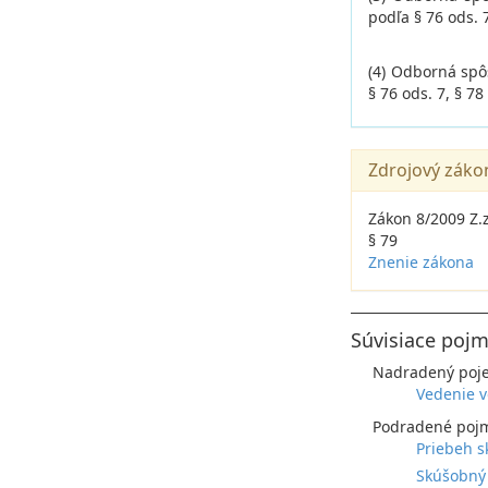
podľa § 76 ods. 7
(4) Odborná spô
§ 76 ods. 7, § 78
Zdrojový záko
Zákon 8/2009 Z.
§ 79
Znenie zákona
Súvisiace pojm
Nadradený poj
Vedenie v
Podradené poj
Priebeh s
Skúšobný 