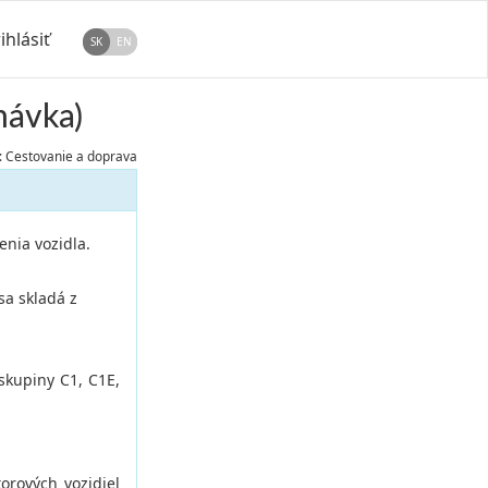
ihlásiť
SK
EN
mávka)
 Cestovanie a doprava
enia vozidla.
sa skladá z
skupiny C1, C1E,
orových vozidiel