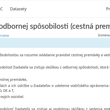
BC
Datasety
Pr
odbornej spôsobilosti (cestná pre
strome
Doména:
ôsobilosťou sa rozumie ovládanie pravidiel cestnej premávky a ved
obilosť žiadateľa sa zisťuje skúškou z odbornej spôsobilosti, ktorá 
cestnej premávke,
dlách a ich údržbe u žiadateľov o udelenie vodičského oprávnenia 
D, DE a T,
ových vozidiel.
sobilosť žiadateľa sa zisťuje aj osobitnou skúškou z vedenia mot