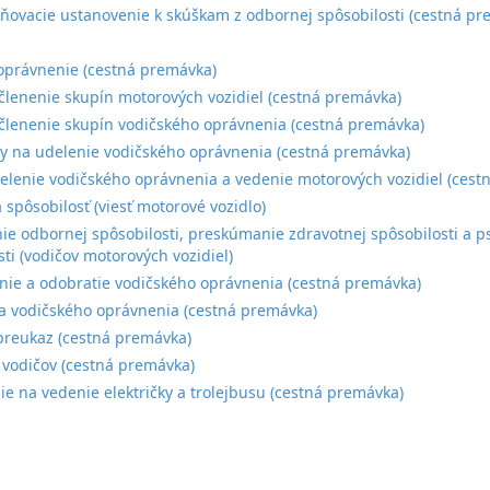
ovacie ustanovenie k skúškam z odbornej spôsobilosti (cestná pr
:
oprávnenie (cestná premávka)
členenie skupín motorových vozidiel (cestná premávka)
členenie skupín vodičského oprávnenia (cestná premávka)
 na udelenie vodičského oprávnenia (cestná premávka)
elenie vodičského oprávnenia a vedenie motorových vozidiel (cest
 spôsobilosť (viesť motorové vozidlo)
ie odbornej spôsobilosti, preskúmanie zdravotnej spôsobilosti a p
sti (vodičov motorových vozidiel)
e a odobratie vodičského oprávnenia (cestná premávka)
a vodičského oprávnenia (cestná premávka)
preukaz (cestná premávka)
 vodičov (cestná premávka)
e na vedenie električky a trolejbusu (cestná premávka)