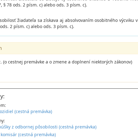
, § 78 ods. 2 písm. c) alebo ods. 3 písm. c).
sobilosť žiadateľa sa získava aj absolvovaním osobitného výcviku v
 ods. 2 písm. c) alebo ods. 3 písm. c).
n
z. (o cestnej premávke a o zmene a doplnení niektorých zákonov)
y:
em:
ozidiel (cestná premávka)
my:
kúšky z odbornej pôsobilosti (cestná premávka)
komisár (cestná premávka)