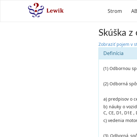
Strom
A
Skúška z 
Zobraziť pojem v 
Definícia
(1) Odbornou sp
(2) Odborná spôs
a) predpisov o 
b) náuky o vozi
C, CE, D1, D1E , 
c) vedenia motor
(3) Odborná spô