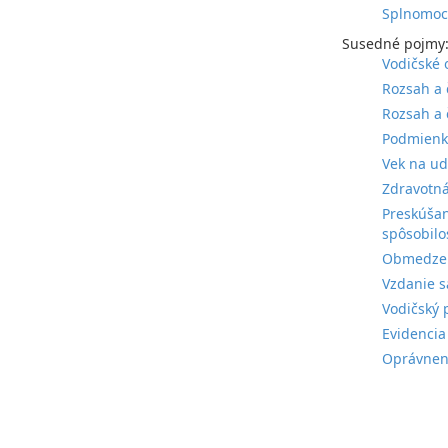
Splnomocň
Susedné pojmy
Vodičské 
Rozsah a 
Rozsah a 
Podmienky
Vek na ud
Zdravotná
Preskúšan
spôsobilo
Obmedzeni
Vzdanie s
Vodičský 
Evidencia
Oprávneni