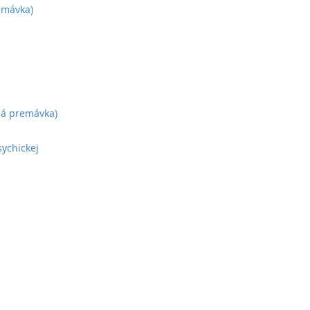
emávka)
ná premávka)
sychickej