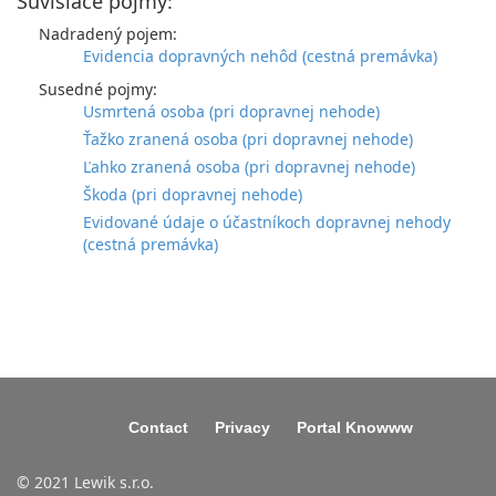
Súvisiace pojmy:
Nadradený pojem:
Evidencia dopravných nehôd (cestná premávka)
Susedné pojmy:
Usmrtená osoba (pri dopravnej nehode)
Ťažko zranená osoba (pri dopravnej nehode)
Ľahko zranená osoba (pri dopravnej nehode)
Škoda (pri dopravnej nehode)
Evidované údaje o účastníkoch dopravnej nehody
(cestná premávka)
Contact
Privacy
Portal Knowww
© 2021 Lewik s.r.o.