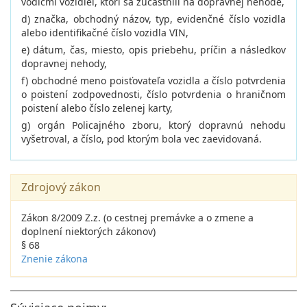
vodičmi vozidiel, ktorí sa zúčastnili na dopravnej nehode,
d) značka, obchodný názov, typ, evidenčné číslo vozidla
alebo identifikačné číslo vozidla VIN,
e) dátum, čas, miesto, opis priebehu, príčin a následkov
dopravnej nehody,
f) obchodné meno poisťovateľa vozidla a číslo potvrdenia
o poistení zodpovednosti, číslo potvrdenia o hraničnom
poistení alebo číslo zelenej karty,
g) orgán Policajného zboru, ktorý dopravnú nehodu
vyšetroval, a číslo, pod ktorým bola vec zaevidovaná.
Zdrojový zákon
Zákon 8/2009 Z.z. (o cestnej premávke a o zmene a
doplnení niektorých zákonov)
§ 68
Znenie zákona