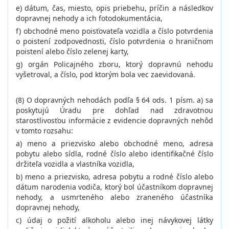
e) dátum, čas, miesto, opis priebehu, príčin a následkov
dopravnej nehody a ich fotodokumentácia,
f) obchodné meno poisťovateľa vozidla a číslo potvrdenia
o poistení zodpovednosti, číslo potvrdenia o hraničnom
poistení alebo číslo zelenej karty,
g) orgán Policajného zboru, ktorý dopravnú nehodu
vyšetroval, a číslo, pod ktorým bola vec zaevidovaná.
(8) O dopravných nehodách podľa § 64 ods. 1 písm. a) sa
poskytujú Úradu pre dohľad nad zdravotnou
starostlivosťou informácie z evidencie dopravných nehôd
v tomto rozsahu:
a) meno a priezvisko alebo obchodné meno, adresa
pobytu alebo sídla, rodné číslo alebo identifikačné číslo
držiteľa vozidla a vlastníka vozidla,
b) meno a priezvisko, adresa pobytu a rodné číslo alebo
dátum narodenia vodiča, ktorý bol účastníkom dopravnej
nehody, a usmrteného alebo zraneného účastníka
dopravnej nehody,
c) údaj o požití alkoholu alebo inej návykovej látky