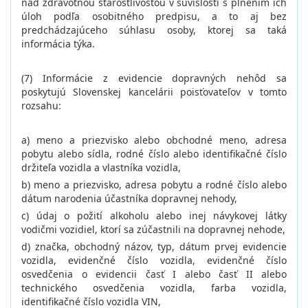
nad zdravotnou starostlivosťou v súvislosti s plnením ich
úloh podľa osobitného predpisu, a to aj bez
predchádzajúceho súhlasu osoby, ktorej sa taká
informácia týka.
(7) Informácie z evidencie dopravných nehôd sa
poskytujú Slovenskej kancelárii poisťovateľov v tomto
rozsahu:
a) meno a priezvisko alebo obchodné meno, adresa
pobytu alebo sídla, rodné číslo alebo identifikačné číslo
držiteľa vozidla a vlastníka vozidla,
b) meno a priezvisko, adresa pobytu a rodné číslo alebo
dátum narodenia účastníka dopravnej nehody,
c) údaj o požití alkoholu alebo inej návykovej látky
vodičmi vozidiel, ktorí sa zúčastnili na dopravnej nehode,
d) značka, obchodný názov, typ, dátum prvej evidencie
vozidla, evidenčné číslo vozidla, evidenčné číslo
osvedčenia o evidencii časť I alebo časť II alebo
technického osvedčenia vozidla, farba vozidla,
identifikačné číslo vozidla VIN,