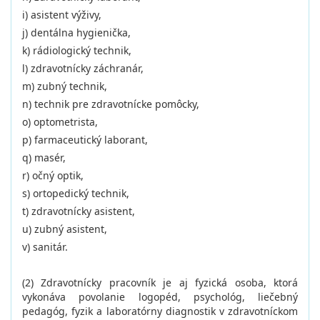
i) asistent výživy,
j) dentálna hygienička,
k) rádiologický technik,
l) zdravotnícky záchranár,
m) zubný technik,
n) technik pre zdravotnícke pomôcky,
o) optometrista,
p) farmaceutický laborant,
q) masér,
r) očný optik,
s) ortopedický technik,
t) zdravotnícky asistent,
u) zubný asistent,
v) sanitár.
(2) Zdravotnícky pracovník je aj fyzická osoba, ktorá
vykonáva povolanie logopéd, psychológ, liečebný
pedagóg, fyzik a laboratórny diagnostik v zdravotníckom