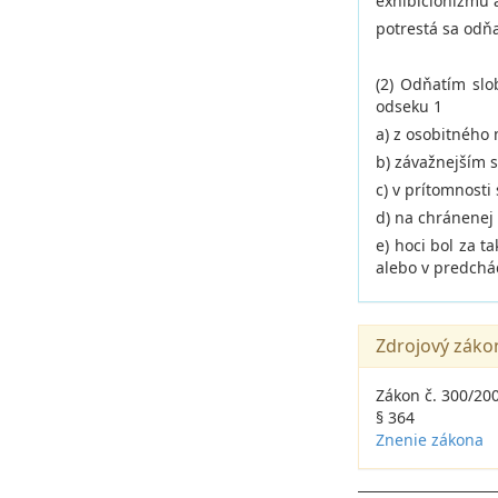
exhibicionizmu a
potrestá sa odňa
(2) Odňatím slo
odseku 1
a) z osobitného 
b) závažnejším 
c) v prítomnost
d) na chránenej
e) hoci bol za 
alebo v predchá
Zdrojový záko
Zákon č. 300/200
§ 364
Znenie zákona