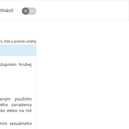
ihlásiť
SK
EN
, štát a právne vzťahy
rístupnom hrubej
leným použitím
vého zariadenia
ko alebo na iné
aním sexuálneho