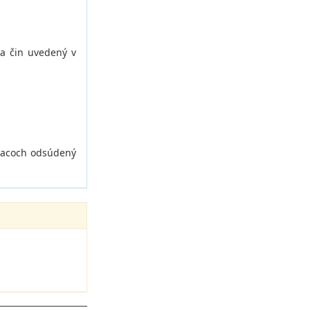
ha čin uvedený v
siacoch odsúdený