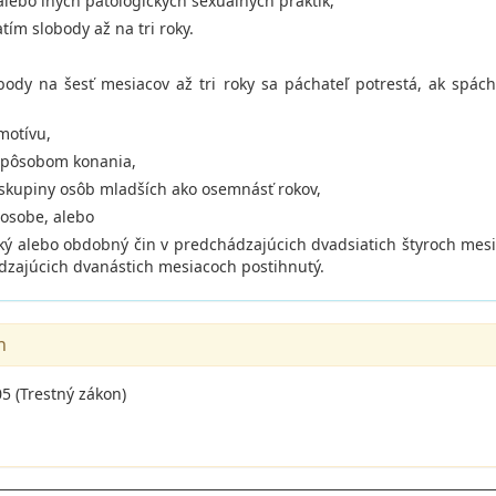
lebo iných patologických sexuálnych praktík,
tím slobody až na tri roky.
body na šesť mesiacov až tri roky sa páchateľ potrestá, ak spác
motívu,
spôsobom konania,
i skupiny osôb mladších ako osemnásť rokov,
 osobe, alebo
taký alebo obdobný čin v predchádzajúcich dvadsiatich štyroch me
dzajúcich dvanástich mesiacoch postihnutý.
n
5 (Trestný zákon)