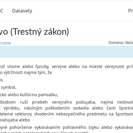
BC
Datasety
Pr
vo (Trestný zákon)
strome
Doména: Občan
stí slovne alebo fyzicky, verejne alebo na mieste verejnosti p
o výtržnosti najmä tým, že
o,
 symbol,
ickú alebo kultúrnu pamiatku,
sobom ruší priebeh verejného podujatia, najmä nedovo
o výrobku, násilným poškodením sedadla alebo časti športo
ddelenie sektorov, vhodením nebezpečného predmetu na športovis
podujatia alebo
rejné pohoršenie vykonávaním pohlavného styku alebo vykonáv