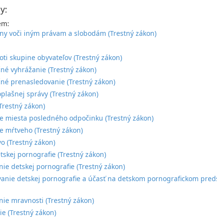
y:
em:
iny voči iným právam a slobodám (Trestný zákon)
:
roti skupine obyvateľov (Trestný zákon)
é vyhrážanie (Trestný zákon)
é prenasledovanie (Trestný zákon)
oplašnej správy (Trestný zákon)
(Trestný zákon)
 miesta posledného odpočinku (Trestný zákon)
 mŕtveho (Trestný zákon)
vo (Trestný zákon)
tskej pornografie (Trestný zákon)
nie detskej pornografie (Trestný zákon)
anie detskej pornografie a účasť na detskom pornografickom preds
ie mravnosti (Trestný zákon)
e (Trestný zákon)