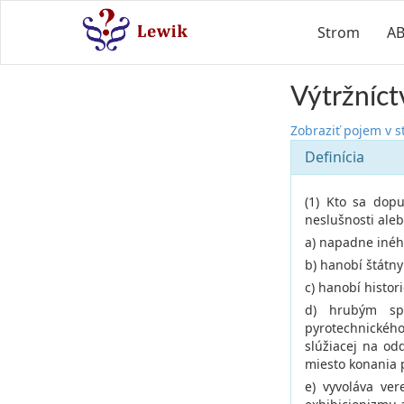
Strom
A
Výtržníct
Zobraziť pojem v 
Definícia
(1) Kto sa dopu
neslušnosti aleb
a) napadne inéh
b) hanobí štátny
c) hanobí histor
d) hrubým spô
pyrotechnickéh
slúžiacej na o
miesto konania 
e) vyvoláva ve