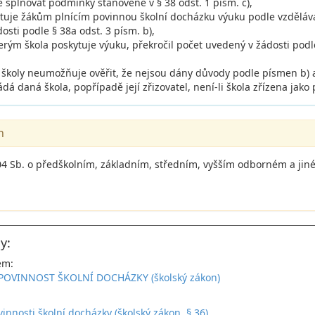
e splňovat podmínky stanovené v § 38 odst. 1 písm. c),
ytuje žákům plnícím povinnou školní docházku výuku podle vzdělá
sti podle § 38a odst. 3 písm. b),
terým škola poskytuje výuku, překročil počet uvedený v žádosti podl
školy neumožňuje ověřit, že nejsou dány důvody podle písmen b) a
ádá daná škola, popřípadě její zřizovatel, není-li škola zřízena jako
n
04 Sb. o předškolním, základním, středním, vyšším odborném a jin
y:
em:
- POVINNOST ŠKOLNÍ DOCHÁZKY (školský zákon)
:
innosti školní docházky (školský zákon, § 36)