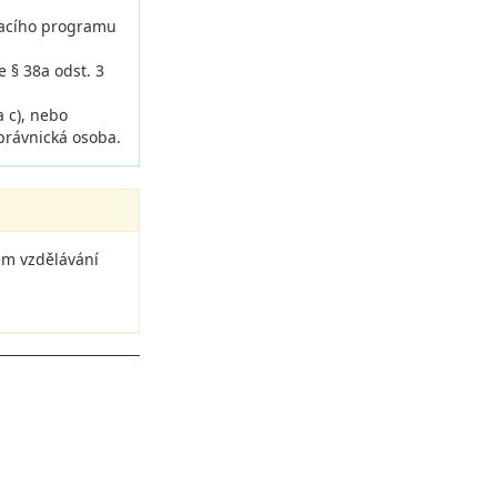
vacího programu
e § 38a odst. 3
 c), nebo
 právnická osoba.
ém vzdělávání