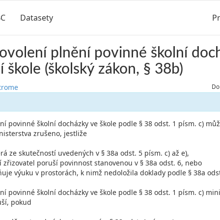
BC
Datasety
Pr
ovolení plnění povinné školní doc
í škole (školský zákon, § 38b)
strome
Do
ění povinné školní docházky ve škole podle § 38 odst. 1 písm. c) můž
sterstva zrušeno, jestliže
rá ze skutečností uvedených v § 38a odst. 5 písm. c) až e),
jí zřizovatel poruší povinnost stanovenou v § 38a odst. 6, nebo
ňuje výuku v prostorách, k nimž nedoložila doklady podle § 38a odst.
ění povinné školní docházky ve škole podle § 38 odst. 1 písm. c) min
ší, pokud