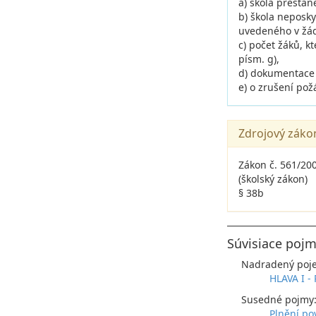
a) škola přestan
b) škola neposk
uvedeného v žádo
c) počet žáků, k
písm. g),
d) dokumentace 
e) o zrušení pož
Zdrojový záko
Zákon č. 561/20
(školský zákon)
§ 38b
Súvisiace pojm
Nadradený poj
HLAVA I 
Susedné pojmy
Plnění pov