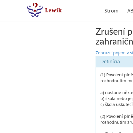
Strom
A
Zrušení p
zahraničn
Zobraziť pojem v 
Definícia
(1) Povolení pln
rozhodnutím mini
a) nastane někte
b) škola nebo je
c) škola uskuteč
(2) Povolení pln
rozhodnutím zru