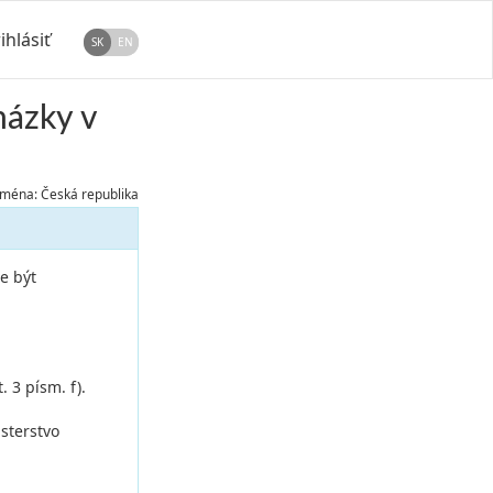
ihlásiť
SK
EN
házky v
ména: Česká republika
e být
 3 písm. f).
isterstvo