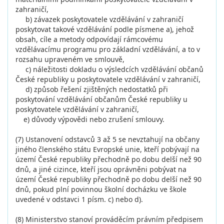
zahraničí,
b) závazek poskytovatele vzdělávání v zahraničí
poskytovat takové vzdělávání podle písmene a), jehož
obsah, cíle a metody odpovídají rámcovému
vzdělávacímu programu pro základní vzdělávání, a to v
rozsahu upraveném ve smlouvě,
c) náležitosti dokladu o výsledcích vzdělávání občanů
České republiky u poskytovatele vzdělávání v zahraničí,
d) způsob řešení zjištěných nedostatků při
poskytování vzdělávání občanům České republiky u
poskytovatele vzdělávání v zahraničí,
e) důvody výpovědi nebo zrušení smlouvy.
(7) Ustanovení odstavců 3 až 5 se nevztahují na občany
jiného členského státu Evropské unie, kteří pobývají na
území České republiky přechodně po dobu delší než 90
dnů, a jiné cizince, kteří jsou oprávněni pobývat na
území České republiky přechodně po dobu delší než 90
dnů, pokud plní povinnou školní docházku ve škole
uvedené v odstavci 1 písm. c) nebo d).
(8) Ministerstvo stanoví prováděcím právním předpisem