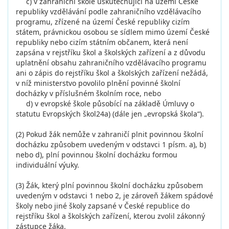
c) v zahraniční škole uskutečňující na území České
republiky vzdělávání podle zahraničního vzdělávacího
programu, zřízené na území České republiky cizím
státem, právnickou osobou se sídlem mimo území České
republiky nebo cizím státním občanem, která není
zapsána v rejstříku škol a školských zařízení a z důvodu
uplatnění obsahu zahraničního vzdělávacího programu
ani o zápis do rejstříku škol a školských zařízení nežádá,
v níž ministerstvo povolilo plnění povinné školní
docházky v příslušném školním roce, nebo
d) v evropské škole působící na základě Úmluvy o
statutu Evropských škol24a) (dále jen „evropská škola“).
(2) Pokud žák nemůže v zahraničí plnit povinnou školní
docházku způsobem uvedeným v odstavci 1 písm. a), b)
nebo d), plní povinnou školní docházku formou
individuální výuky.
(3) Žák, který plní povinnou školní docházku způsobem
uvedeným v odstavci 1 nebo 2, je zároveň žákem spádové
školy nebo jiné školy zapsané v České republice do
rejstříku škol a školských zařízení, kterou zvolil zákonný
zástupce žáka.