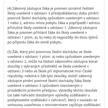
(4) Zákonný zástupce žáka je povinen oznámit řediteli
školy uvedené v odstavci 3 předpokládanou dobu plnění
povinné školní docházky způsobem uvedeným v odstavci
1 nebo 2, adresu místa pobytu žáka a popřípadě i adresu
příslušné školy uvedené v odstavci 1. Zákonný zástupce
žáka je povinen přihlásit žáka do školy uvedené v
odstavci 1 písm. a), b) nebo d) nejpozději do dvou týdnů
po příjezdu žáka do země pobytu.
(5) Žák, který plní povinnou školní docházku ve škole
uvedené v odstavci 1 písm. a) nebo způsobem uvedeným
v odstavci 2, může na žádost zákonného zástupce konat
zkoušky z vybraných předmětů ve škole uvedené v
odstavci 3 nebo ve škole při diplomatické misi České
republiky; nekoná-li žák tyto zkoušky, doloží zákonný
zástupce plnění povinné školní docházky žáka škole
uvedené v odstavci 3 způsobem stanoveným v
prováděcím právním předpisu. Výsledky těchto zkoušek
lze také nahradit doloženými výsledky vzdělávání u
poskytovatele vzdělávání v zahraničí, který v souladu se
smlouvou uzavřenou s ministerstvem zajišťuje vzdělávání