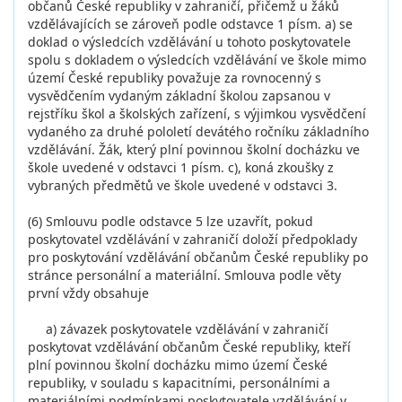
občanů České republiky v zahraničí, přičemž u žáků
vzdělávajících se zároveň podle odstavce 1 písm. a) se
doklad o výsledcích vzdělávání u tohoto poskytovatele
spolu s dokladem o výsledcích vzdělávání ve škole mimo
území České republiky považuje za rovnocenný s
vysvědčením vydaným základní školou zapsanou v
rejstříku škol a školských zařízení, s výjimkou vysvědčení
vydaného za druhé pololetí devátého ročníku základního
vzdělávání. Žák, který plní povinnou školní docházku ve
škole uvedené v odstavci 1 písm. c), koná zkoušky z
vybraných předmětů ve škole uvedené v odstavci 3.
(6) Smlouvu podle odstavce 5 lze uzavřít, pokud
poskytovatel vzdělávání v zahraničí doloží předpoklady
pro poskytování vzdělávání občanům České republiky po
stránce personální a materiální. Smlouva podle věty
první vždy obsahuje
a) závazek poskytovatele vzdělávání v zahraničí
poskytovat vzdělávání občanům České republiky, kteří
plní povinnou školní docházku mimo území České
republiky, v souladu s kapacitními, personálními a
materiálními podmínkami poskytovatele vzdělávání v