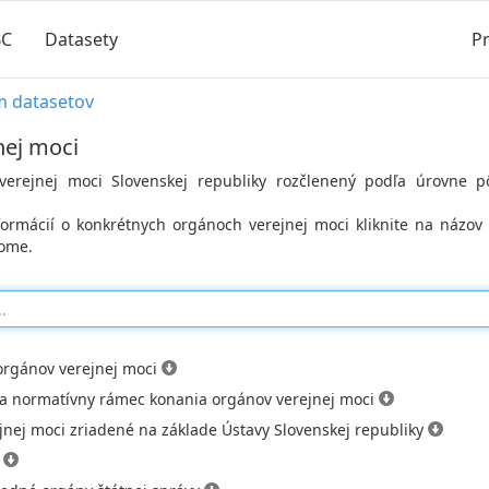
BC
Datasety
Pr
m datasetov
nej moci
erejnej moci Slovenskej republiky rozčlenený podľa úrovne p
formácií o konkrétnych orgánoch verejnej moci kliknite na názo
rome.
rgánov verejnej moci
y a normatívny rámec konania orgánov verejnej moci
nej moci zriadené na základe Ústavy Slovenskej republiky
á