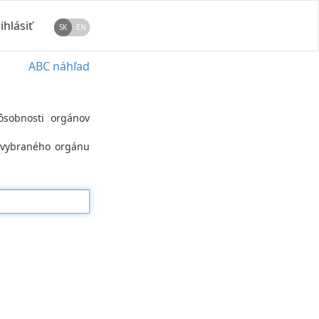
ihlásiť
SK
EN
ABC náhľad
ôsobnosti orgánov
v vybraného orgánu