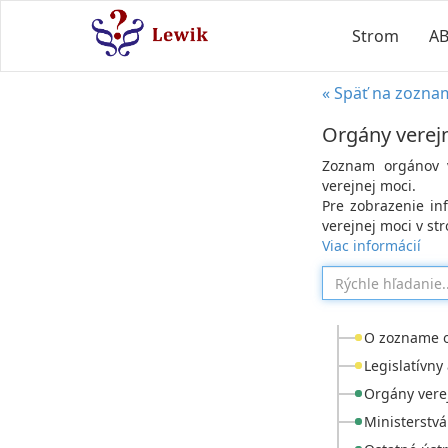
Strom
A
« Späť na zozna
Orgány verej
Zoznam orgánov v
verejnej moci.
Pre zobrazenie in
verejnej moci v st
Viac informácií
O zozname o
Legislatívn
Orgány verej
Ministerstv