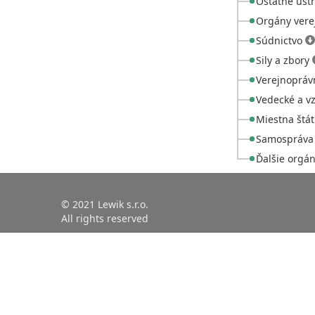
Ostatné úst
Orgány vere
Súdnictvo
Sily a zbory
Verejnoprávn
Vedecké a vz
Miestna štá
Samospráv
Ďalšie orgá
© 2021 Lewik s.r.o.
All rights reserved