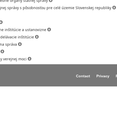
redné orgány štátnej správy
jnej správy s pôsobnosťou pre celé územie Slovenskej republiky
e inštitúcie a ustanovizne
delávacie inštitúcie
tna správa
a
ny verejnej moci
Contact
Privacy