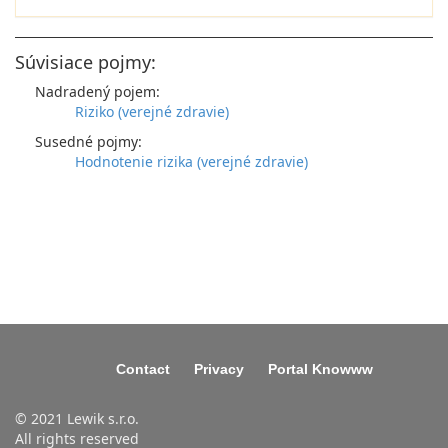
Súvisiace pojmy:
Nadradený pojem:
Riziko (verejné zdravie)
Susedné pojmy:
Hodnotenie rizika (verejné zdravie)
Contact
Privacy
Portal Knowww
© 2021 Lewik s.r.o.
All rights reserved