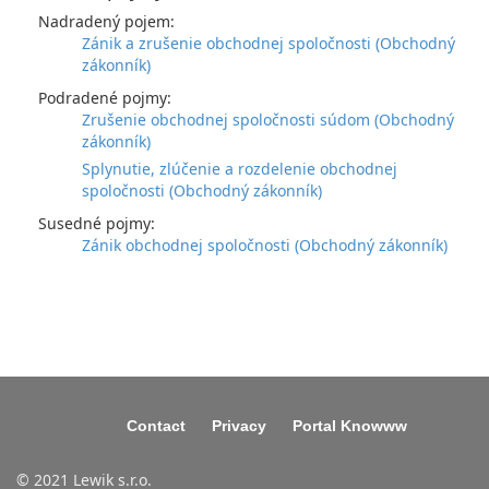
Nadradený pojem:
Zánik a zrušenie obchodnej spoločnosti (Obchodný
zákonník)
Podradené pojmy:
Zrušenie obchodnej spoločnosti súdom (Obchodný
zákonník)
Splynutie, zlúčenie a rozdelenie obchodnej
spoločnosti (Obchodný zákonník)
Susedné pojmy:
Zánik obchodnej spoločnosti (Obchodný zákonník)
Contact
Privacy
Portal Knowww
© 2021 Lewik s.r.o.