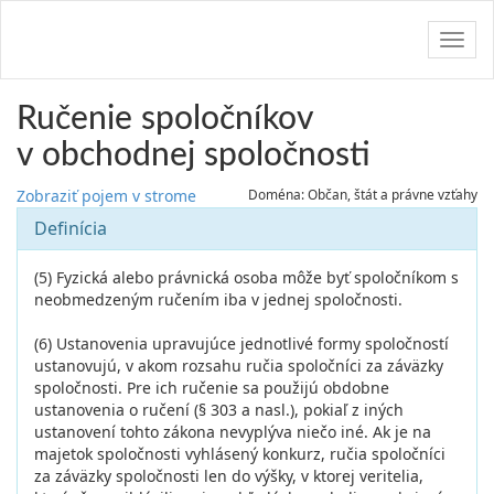
Navig
Ručenie spoločníkov
v obchodnej spoločnosti
Zobraziť pojem v strome
Doména: Občan, štát a právne vzťahy
Definícia
(5) Fyzická alebo právnická osoba môže byť spoločníkom s
neobmedzeným ručením iba v jednej spoločnosti.
(6) Ustanovenia upravujúce jednotlivé formy spoločností
ustanovujú, v akom rozsahu ručia spoločníci za záväzky
spoločnosti. Pre ich ručenie sa použijú obdobne
ustanovenia o ručení (§ 303 a nasl.), pokiaľ z iných
ustanovení tohto zákona nevyplýva niečo iné. Ak je na
majetok spoločnosti vyhlásený konkurz, ručia spoločníci
za záväzky spoločnosti len do výšky, v ktorej veritelia,