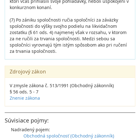
ktorí včas prihlásili svoje pohľadávky, neboli uspokojení v
konkurznom konaní.
(7) Po zániku spoločnosti ručia spoločníci za záväzky
spoločnosti do výšky svojho podielu na likvidačnom
zostatku (§ 61 ods. 4) najmenej však v rozsahu, v ktorom
za ne ručili za trvania spoločnosti. Medzi sebou sa
spoločníci vyrovnajú tým istým spôsobom ako pri ručení
za trvania spoločnosti.
Zdrojový zákon
V zmysle zákona č. 513/1991 (Obchodný zákonník)
§ 56 ods. 5 - 7
Znenie zákona
Súvisiace pojmy:
Nadradený pojem:
Obchodná spoločnosť (Obchodný zákonník)