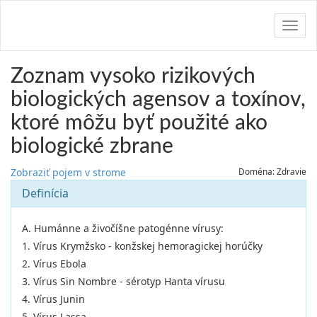
Navig
Zoznam vysoko rizikových
biologických agensov a toxínov,
ktoré môžu byť použité ako
biologické zbrane
Zobraziť pojem v strome
Doména: Zdravie
Definícia
A. Humánne a živočíšne patogénne vírusy:
1. Vírus Krymžsko - konžskej hemoragickej horúčky
2. Vírus Ebola
3. Vírus Sin Nombre - sérotyp Hanta vírusu
4. Vírus Junin
5. Vírus Lassa