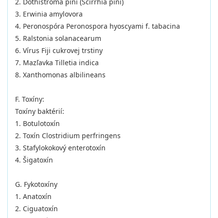
2. Dothistroma pini (Scirrhia pini)
3. Erwinia amylovora
4. Peronospóra Peronospora hyoscyami f. tabacina
5. Ralstonia solanacearum
6. Vírus Fiji cukrovej trstiny
7. Mazľavka Tilletia indica
8. Xanthomonas albilineans
F. Toxíny:
Toxíny baktérií:
1. Botulotoxín
2. Toxín Clostridium perfringens
3. Stafylokokový enterotoxín
4. Šigatoxín
G. Fykotoxíny
1. Anatoxín
2. Ciguatoxín