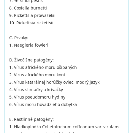
7. Yersinia pestis
8. Coxiella burnetti
9. Rickettsia prowazekii
10. Rickettsia rickettsii
C. Prvoky:
1. Naegleria fowleri
D. Živočíšne patogény:
1. Vírus afrického moru ošípaných
2. Vírus afrického moru koní
3. Vírus katarálnej horúčky oviec, modrý jazyk
4. Vírus slintačky a krívačky
5. Vírus pseudomoru hydiny
6. Vírus moru hovädzieho dobytka
E. Rastlinné patogény:
1. Hladkoplodka Colletotrichum coffeanum var. virulans