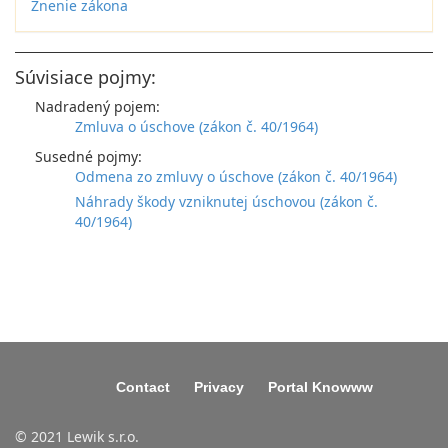
Znenie zákona
Súvisiace pojmy:
Nadradený pojem:
Zmluva o úschove (zákon č. 40/1964)
Susedné pojmy:
Odmena zo zmluvy o úschove (zákon č. 40/1964)
Náhrady škody vzniknutej úschovou (zákon č.
40/1964)
Contact
Privacy
Portal Knowww
© 2021 Lewik s.r.o.