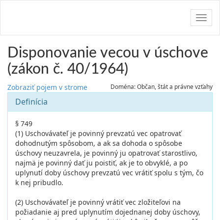
Navig
Disponovanie vecou v úschove
(zákon č. 40/1964)
Zobraziť pojem v strome
Doména: Občan, štát a právne vzťahy
Definícia
§ 749
(1) Uschovávateľ je povinný prevzatú vec opatrovať
dohodnutým spôsobom, a ak sa dohoda o spôsobe
úschovy neuzavrela, je povinný ju opatrovať starostlivo,
najmä je povinný dať ju poistiť, ak je to obvyklé, a po
uplynutí doby úschovy prevzatú vec vrátiť spolu s tým, čo
k nej pribudlo.
(2) Uschovávateľ je povinný vrátiť vec zložiteľovi na
požiadanie aj pred uplynutím dojednanej doby úschovy,