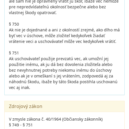
ale sám nie je oprávnený vrátiť ju skôr, ibaže vec nemôže
pre nepredvídateľnú okolnosť bezpečne alebo bez
vlastnej škody opatrovať.
§ 750
Ak nie je dojednané a ani z okolností zrejmé, ako dlho má
byť vec v úschove, môže zložiteľ kedykoľvek žiadať
vrátenie veci a uschovávateľ môže vec kedykoľvek vrátiť.
§ 751
Ak uschovávateľ použije prevzatú vec, ak umožní jej
použitie inému, ak ju dá bez dovolenia zložiteľa alebo
bez nevyhnutnej potreby niekomu inému do úschovy
alebo ak je v omeškaní s jej vrátením, zodpovedá aj za
náhodnú škodu, ibaže by táto škoda postihla uschovanú
vec aj inak.
Zdrojový zákon
V zmysle zákona č. 40/1964 (Občiansky zákonník)
§ 749 - § 751