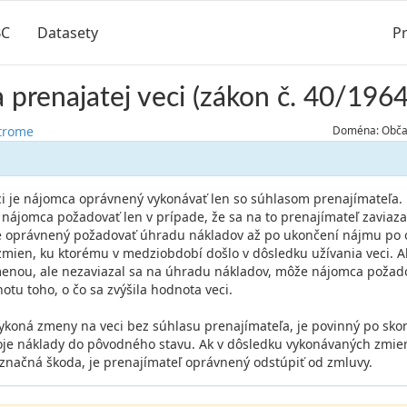
BC
Datasety
Pr
prenajatej veci (zákon č. 40/1964
strome
Doména: Občan
ci je nájomca oprávnený vykonávať len so súhlasom prenajímateľa.
nájomca požadovať len v prípade, že sa na to prenajímateľ zaviaza
je oprávnený požadovať úhradu nákladov až po ukončení nájmu po 
mien, ku ktorému v medziobdobí došlo v dôsledku užívania veci. A
menou, ale nezaviazal sa na úhradu nákladov, môže nájomca požad
tu toho, o čo sa zvýšila hodnota veci.
vykoná zmeny na veci bez súhlasu prenajímateľa, je povinný po sk
voje náklady do pôvodného stavu. Ak v dôsledku vykonávaných zmien
 značná škoda, je prenajímateľ oprávnený odstúpiť od zmluvy.