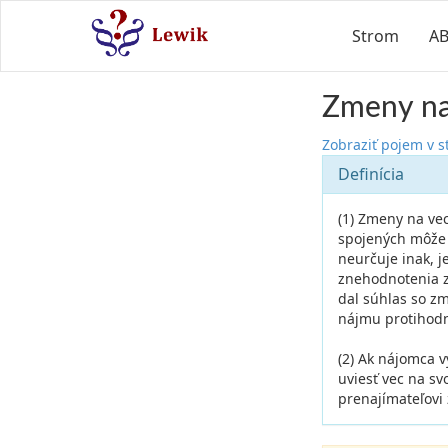
Strom
A
Zmeny na 
Zobraziť pojem v 
Definícia
(1) Zmeny na ve
spojených môže 
neurčuje inak, 
znehodnotenia z
dal súhlas so z
nájmu protihodno
(2) Ak nájomca 
uviesť vec na s
prenajímateľovi