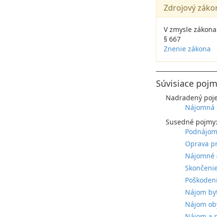
Zdrojový záko
V zmysle zákona
§ 667
Znenie zákona
Súvisiace pojm
Nadradený poj
Nájomná z
Susedné pojmy
Podnájomn
Oprava pr
Nájomné (
Skončenie
Poškodeni
Nájom byt
Nájom oby
Nájom a p