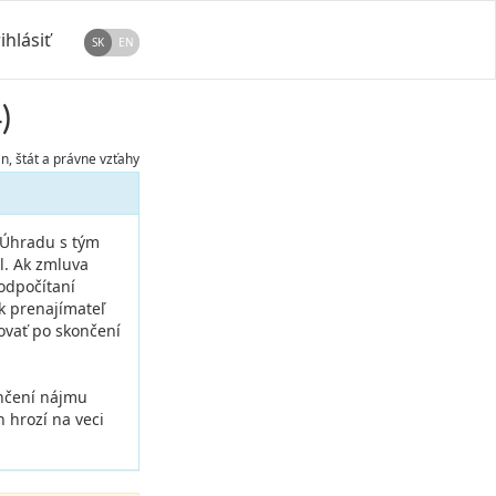
ihlásiť
SK
EN
)
, štát a právne vzťahy
 Úhradu s tým
l. Ak zmluva
odpočítaní
k prenajímateľ
ovať po skončení
ončení nájmu
 hrozí na veci