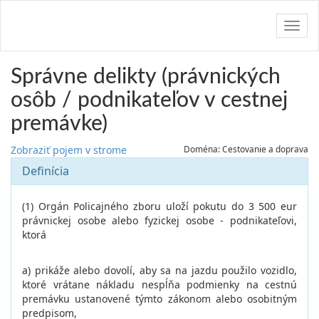
Navig
Správne delikty (právnických
osôb / podnikateľov v cestnej
premávke)
Zobraziť pojem v strome
Doména: Cestovanie a doprava
Definícia
(1) Orgán Policajného zboru uloží pokutu do 3 500 eur
právnickej osobe alebo fyzickej osobe - podnikateľovi,
ktorá
a) prikáže alebo dovolí, aby sa na jazdu použilo vozidlo,
ktoré vrátane nákladu nespĺňa podmienky na cestnú
premávku ustanovené týmto zákonom alebo osobitným
predpisom,