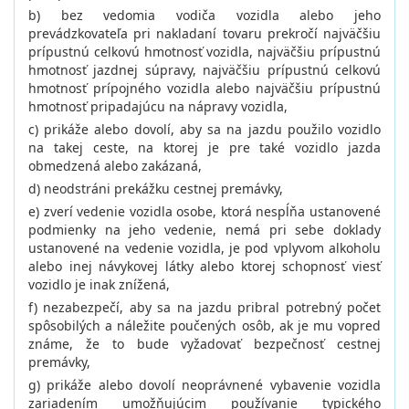
b) bez vedomia vodiča vozidla alebo jeho
prevádzkovateľa pri nakladaní tovaru prekročí najväčšiu
prípustnú celkovú hmotnosť vozidla, najväčšiu prípustnú
hmotnosť jazdnej súpravy, najväčšiu prípustnú celkovú
hmotnosť prípojného vozidla alebo najväčšiu prípustnú
hmotnosť pripadajúcu na nápravy vozidla,
c) prikáže alebo dovolí, aby sa na jazdu použilo vozidlo
na takej ceste, na ktorej je pre také vozidlo jazda
obmedzená alebo zakázaná,
d) neodstráni prekážku cestnej premávky,
e) zverí vedenie vozidla osobe, ktorá nespĺňa ustanovené
podmienky na jeho vedenie, nemá pri sebe doklady
ustanovené na vedenie vozidla, je pod vplyvom alkoholu
alebo inej návykovej látky alebo ktorej schopnosť viesť
vozidlo je inak znížená,
f) nezabezpečí, aby sa na jazdu pribral potrebný počet
spôsobilých a náležite poučených osôb, ak je mu vopred
známe, že to bude vyžadovať bezpečnosť cestnej
premávky,
g) prikáže alebo dovolí neoprávnené vybavenie vozidla
zariadením umožňujúcim používanie typického