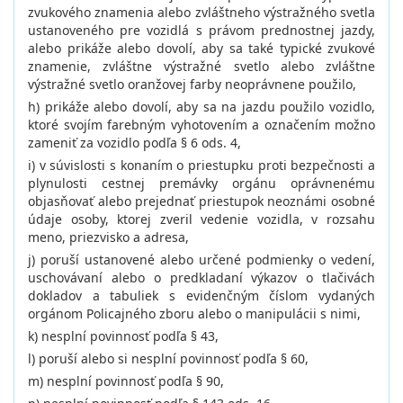
zvukového znamenia alebo zvláštneho výstražného svetla
ustanoveného pre vozidlá s právom prednostnej jazdy,
alebo prikáže alebo dovolí, aby sa také typické zvukové
znamenie, zvláštne výstražné svetlo alebo zvláštne
výstražné svetlo oranžovej farby neoprávnene použilo,
h) prikáže alebo dovolí, aby sa na jazdu použilo vozidlo,
ktoré svojím farebným vyhotovením a označením možno
zameniť za vozidlo podľa § 6 ods. 4,
i) v súvislosti s konaním o priestupku proti bezpečnosti a
plynulosti cestnej premávky orgánu oprávnenému
objasňovať alebo prejednať priestupok neoznámi osobné
údaje osoby, ktorej zveril vedenie vozidla, v rozsahu
meno, priezvisko a adresa,
j) poruší ustanovené alebo určené podmienky o vedení,
uschovávaní alebo o predkladaní výkazov o tlačivách
dokladov a tabuliek s evidenčným číslom vydaných
orgánom Policajného zboru alebo o manipulácii s nimi,
k) nesplní povinnosť podľa § 43,
l) poruší alebo si nesplní povinnosť podľa § 60,
m) nesplní povinnosť podľa § 90,