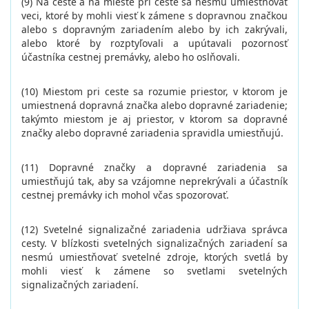
(9) Na ceste a na mieste pri ceste sa nesmú umiestňovať
veci, ktoré by mohli viesť k zámene s dopravnou značkou
alebo s dopravným zariadením alebo by ich zakrývali,
alebo ktoré by rozptyľovali a upútavali pozornosť
účastníka cestnej premávky, alebo ho oslňovali.
(10) Miestom pri ceste sa rozumie priestor, v ktorom je
umiestnená dopravná značka alebo dopravné zariadenie;
takýmto miestom je aj priestor, v ktorom sa dopravné
značky alebo dopravné zariadenia spravidla umiestňujú.
(11) Dopravné značky a dopravné zariadenia sa
umiestňujú tak, aby sa vzájomne neprekrývali a účastník
cestnej premávky ich mohol včas spozorovať.
(12) Svetelné signalizačné zariadenia udržiava správca
cesty. V blízkosti svetelných signalizačných zariadení sa
nesmú umiestňovať svetelné zdroje, ktorých svetlá by
mohli viesť k zámene so svetlami svetelných
signalizačných zariadení.