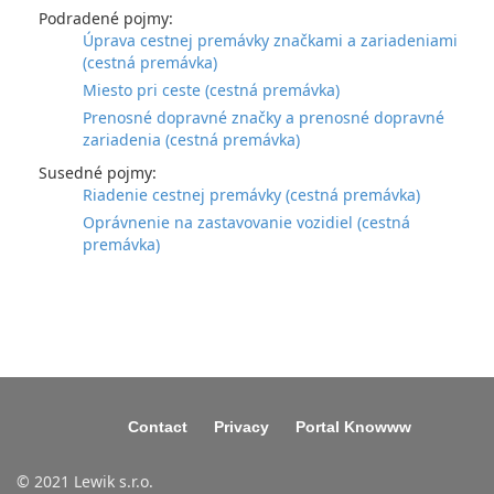
Podradené pojmy:
Úprava cestnej premávky značkami a zariadeniami
(cestná premávka)
Miesto pri ceste (cestná premávka)
Prenosné dopravné značky a prenosné dopravné
zariadenia (cestná premávka)
Susedné pojmy:
Riadenie cestnej premávky (cestná premávka)
Oprávnenie na zastavovanie vozidiel (cestná
premávka)
Contact
Privacy
Portal Knowww
© 2021 Lewik s.r.o.