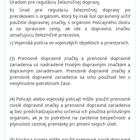
Úradom pre reguláciu železničnej dopravy,
b) Úrad pre reguláciu železničnej dopravy po
prerokovaní s orgánom, ktorý by inak bol oprávnený určiť
použitie dopravnej značky, s orgánom Policajného zboru
a so správcom cesty, ak ide o dopravnú značku
označujúcu železničné priecestie,
c) Vojenská polícia vo vojenských objektoch a priestoroch.
(3) Prenosné dopravné značky a prenosné dopravné
zariadenia sú nadradené trvalým dopravným značkám a
dopravným zariadeniam. Prenosné dopravné značky a
prenosné dopravné zariadenia sa smú používať len v
nevyhnutne potrebnom čase.
(4) Policajt alebo vojenský policajt môže použiť prenosné
zvislé dopravné značky a prenosné dopravné zariadenia
aj bez predchádzajúceho určenia ich použitia príslušným
orgánom, ak je to potrebné na zaistenie bezpečnosti a
plynulosti cestnej premávky pri plnení svojich úloh.
(5) Správca tunela môže použiť prenosné zvislé dopravné