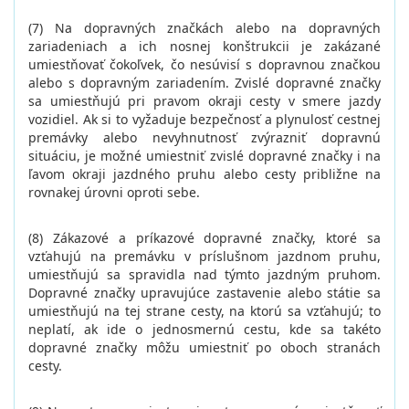
(7) Na dopravných značkách alebo na dopravných
zariadeniach a ich nosnej konštrukcii je zakázané
umiestňovať čokoľvek, čo nesúvisí s dopravnou značkou
alebo s dopravným zariadením. Zvislé dopravné značky
sa umiestňujú pri pravom okraji cesty v smere jazdy
vozidiel. Ak si to vyžaduje bezpečnosť a plynulosť cestnej
premávky alebo nevyhnutnosť zvýrazniť dopravnú
situáciu, je možné umiestniť zvislé dopravné značky i na
ľavom okraji jazdného pruhu alebo cesty približne na
rovnakej úrovni oproti sebe.
(8) Zákazové a príkazové dopravné značky, ktoré sa
vzťahujú na premávku v príslušnom jazdnom pruhu,
umiestňujú sa spravidla nad týmto jazdným pruhom.
Dopravné značky upravujúce zastavenie alebo státie sa
umiestňujú na tej strane cesty, na ktorú sa vzťahujú; to
neplatí, ak ide o jednosmernú cestu, kde sa takéto
dopravné značky môžu umiestniť po oboch stranách
cesty.